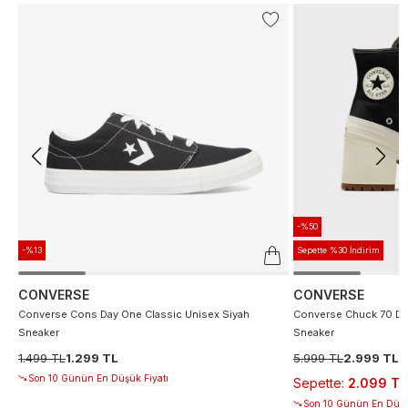
-%50
-%13
Sepette %30 İndirim
CONVERSE
CONVERSE
Converse Cons Day One Classic Unisex Siyah
Converse Chuck 70 De
Sneaker
Sneaker
1.499 TL
1.299 TL
5.999 TL
2.999 TL
Son 10 Günün En Düşük Fiyatı
Sepette
:
2.099 TL
Son 10 Günün En Düşü