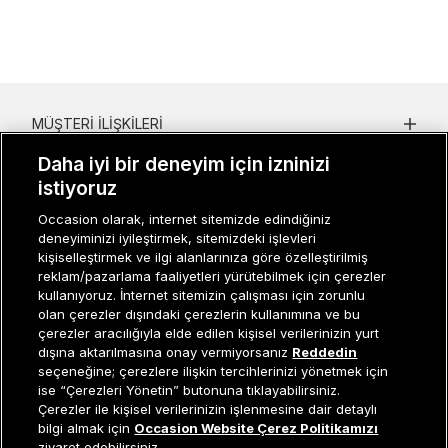
MÜŞTERI İLIŞKILERI
Daha iyi bir deneyim için izninizi
KURUMSAL
istiyoruz
KADIN KATEGORILER
Occasion olarak, internet sitemizde edindiğiniz
deneyiminizi iyileştirmek, sitemizdeki işlevleri
GRUP MARKALAR
kişiselleştirmek ve ilgi alanlarınıza göre özelleştirilmiş
reklam/pazarlama faaliyetleri yürütebilmek için çerezler
ERKEK KATEGORILER
kullanıyoruz. İnternet sitemizin çalışması için zorunlu
olan çerezler dışındaki çerezlerin kullanımına ve bu
çerezler aracılığıyla elde edilen kişisel verilerinizin yurt
dışına aktarılmasına onay vermiyorsanız
Reddedin
Müşteri İlişkileri
0 850 800 01 20
seçeneğine; çerezlere ilişkin tercihlerinizi yönetmek için
ise “Çerezleri Yönetin” butonuna tıklayabilirsiniz.
Çerezler ile kişisel verilerinizin işlenmesine dair detaylı
Sepete Ekle
bilgi almak için
Occasion Website Çerez Politikamızı
Occasion bir EREN PERAKENDE markasıdır. © Eren Holding
ziyaret edebilirsiniz.