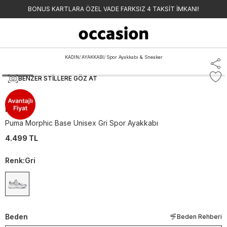
BONUS KARTLARA ÖZEL VADE FARKSIZ 4 TAKSİT İMKANI!
KADIN
/
AYAKKABI
/
Spor Ayakkabı & Sneaker
BENZER STILLERE GÖZ AT
Puma
Puma Morphic Base Unisex Gri Spor Ayakkabı
4.499 TL
Renk
:
Gri
Beden
Beden Rehberi