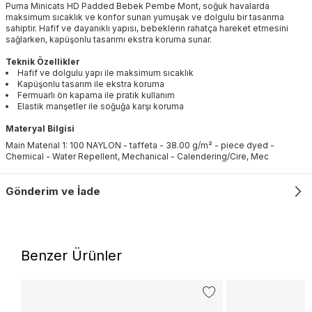
Puma Minicats HD Padded Bebek Pembe Mont, soğuk havalarda
maksimum sıcaklık ve konfor sunan yumuşak ve dolgulu bir tasarıma
sahiptir. Hafif ve dayanıklı yapısı, bebeklerin rahatça hareket etmesini
sağlarken, kapüşonlu tasarımı ekstra koruma sunar.
Teknik Özellikler
Hafif ve dolgulu yapı ile maksimum sıcaklık
Kapüşonlu tasarım ile ekstra koruma
Fermuarlı ön kapama ile pratik kullanım
Elastik manşetler ile soğuğa karşı koruma
Materyal Bilgisi
Main Material 1: 100 NAYLON - taffeta - 38.00 g/m² - piece dyed -
Chemical - Water Repellent, Mechanical - Calendering/Cire, Mec
Gönderim ve İade
Benzer Ürünler