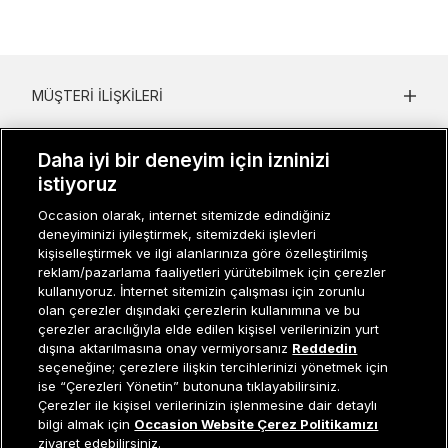
MÜŞTERI İLIŞKILERI
KURUMSAL
Daha iyi bir deneyim için izninizi
KADIN KATEGORILER
istiyoruz
Occasion olarak, internet sitemizde edindiğiniz
GRUP MARKALAR
deneyiminizi iyileştirmek, sitemizdeki işlevleri
kişiselleştirmek ve ilgi alanlarınıza göre özelleştirilmiş
ERKEK KATEGORILER
reklam/pazarlama faaliyetleri yürütebilmek için çerezler
kullanıyoruz. İnternet sitemizin çalışması için zorunlu
olan çerezler dışındaki çerezlerin kullanımına ve bu
çerezler aracılığıyla elde edilen kişisel verilerinizin yurt
Müşteri İlişkileri
0 850 800 01 20
dışına aktarılmasına onay vermiyorsanız
Reddedin
seçeneğine; çerezlere ilişkin tercihlerinizi yönetmek için
ise “Çerezleri Yönetin” butonuna tıklayabilirsiniz.
Çerezler ile kişisel verilerinizin işlenmesine dair detaylı
Occasion bir EREN PERAKENDE markasıdır. © Eren Holding
Sepete Ekle
bilgi almak için
Occasion Website Çerez Politikamızı
ziyaret edebilirsiniz.