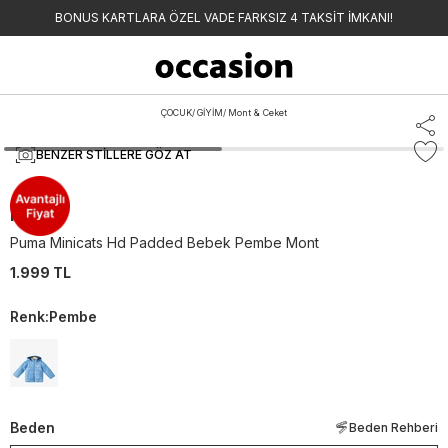
BONUS KARTLARA ÖZEL VADE FARKSIZ 4 TAKSİT İMKANI!
ÇOCUK
/
GİYİM
/
Mont & Ceket
BENZER STILLERE GÖZ AT
Puma
Puma Minicats Hd Padded Bebek Pembe Mont
1.999 TL
Renk
:
Pembe
Beden
Beden Rehberi