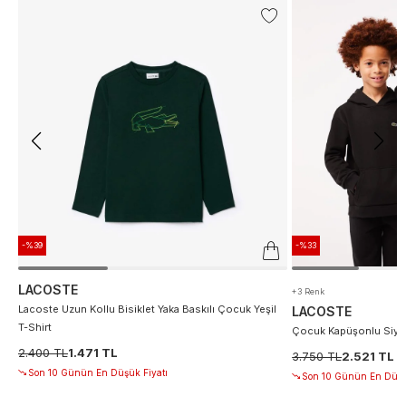
-%39
-%33
LACOSTE
+3 Renk
Lacoste Uzun Kollu Bisiklet Yaka Baskılı Çocuk Yeşil
LACOSTE
T-Shirt
Çocuk Kapüşonlu Siya
2.400 TL
1.471 TL
3.750 TL
2.521 TL
Son 10 Günün En Düşük Fiyatı
Son 10 Günün En Düşü