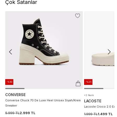
Çok Satanlar
-%50
-%25
CONVERSE
+2 Renk
Converse Chuck 70 De Luxe Heel Unisex Siyah/Krem
LACOSTE
Sneaker
Lacoste Croco 2.0 Erke
5.999 TL
2.999 TL
1.999 TL
1.499 TL