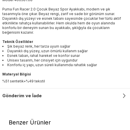
Puma Fun Racer 2.0 Çocuk Beyaz Spor Ayakkabı, modern ve şık
tasarımıyla öne çıkar. Beyaz rengi, zarif ve sade bir görünüm sunar.
Dayanıklı dış yüzeyi ve esnek tabanı sayesinde çocuklar her türlü aktif
etkinlikte rahatça kullanabilirler. Hem okulda hem de oyun alanında
konforlu bir deneyim sunan bu ayakkabı, şıklığıyla da çocukların
beğenisini kazanır.
Teknik Özellikler
Şık beyaz renk, her tarza uyum sağlar
Dayanıklı dış yüzey, uzun ömürlü kullanım sağlar
Esnek taban, rahat hareket ve konfor sunar
Unisex tasarım, her cinsiyet için uygundur
Konforlu iç yapı, uzun süreli kullanımda rahatlık sağlar
Materyal Bilgisi
%51 sentetik+%49 tekstil
Gönderim ve İade
Benzer Ürünler