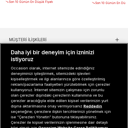
Son 10 Günün En Düşük Fiyatı
Son 10 Günün En Düşü
MÜŞTERI İLIŞKILERI
KURUMSAL
Daha iyi bir deneyim için izninizi
istiyoruz
KADIN KATEGORILER
Occasion olarak, internet sitemizde edindiğiniz
deneyiminizi iyileştirmek, sitemizdeki işlevleri
GRUP MARKALAR
kişiselleştirmek ve ilgi alanlarınıza göre özelleştirilmiş
reklam/pazarlama faaliyetleri yürütebilmek için çerezler
ERKEK KATEGORILER
kullanıyoruz. İnternet sitemizin çalışması için zorunlu
olan çerezler dışındaki çerezlerin kullanımına ve bu
çerezler aracılığıyla elde edilen kişisel verilerinizin yurt
dışına aktarılmasına onay vermiyorsanız
Reddedin
Müşteri İlişkileri
0 850 800 01 20
seçeneğine; çerezlere ilişkin tercihlerinizi yönetmek için
ise “Çerezleri Yönetin” butonuna tıklayabilirsiniz.
Çerezler ile kişisel verilerinizin işlenmesine dair detaylı
Sepete Ekle
bilgi almak için
Occasion Website Çerez Politikamızı