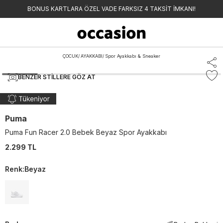
BONUS KARTLARA ÖZEL VADE FARKSIZ 4 TAKSİT İMKANI!
ÇOCUK
/
AYAKKABI
/
Spor Ayakkabı & Sneaker
BENZER STILLERE GÖZ AT
Puma
Puma Fun Racer 2.0 Bebek Beyaz Spor Ayakkabı
2.299 TL
Renk
:
Beyaz