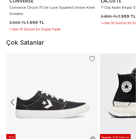
CONVERSE
LACOSTE
Converse Chuck 70 De Luxe Squared Unisex Krem
T-Clip Kadın Beyaz Sn
Sneaker
2.890 TL
1.999 TL
2.500 TL
1.999 TL
Son 10 Günün En Düşü
Son 10 Günün En Düşük Fiyatı
Çok Satanlar
-%13
Sepette %35 İndirim