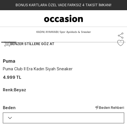
BONUS KARTLARA ÖZEL VADE FARKSIZ 4 TAKSİT İMKANI!
KADIN
/
AYAKKABI
/
Spor Ayakkabı & Sneaker
BENZER STILLERE GÖZ AT
Puma
Puma Club II Era Kadın Siyah Sneaker
4.999 TL
Renk
:
Beyaz
Beden
Beden Rehberi