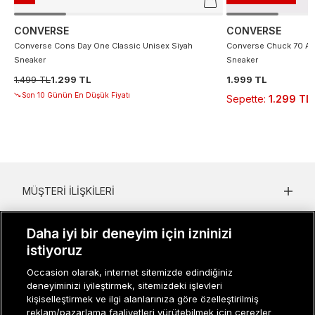
CONVERSE
CONVERSE
Converse Cons Day One Classic Unisex Siyah
Converse Chuck 70 At 
Sneaker
Sneaker
1.499 TL
1.299 TL
1.999 TL
Son 10 Günün En Düşük Fiyatı
Sepette
:
1.299 TL
MÜŞTERI İLIŞKILERI
KURUMSAL
Daha iyi bir deneyim için izninizi
istiyoruz
KADIN KATEGORILER
Occasion olarak, internet sitemizde edindiğiniz
GRUP MARKALAR
deneyiminizi iyileştirmek, sitemizdeki işlevleri
kişiselleştirmek ve ilgi alanlarınıza göre özelleştirilmiş
ERKEK KATEGORILER
reklam/pazarlama faaliyetleri yürütebilmek için çerezler