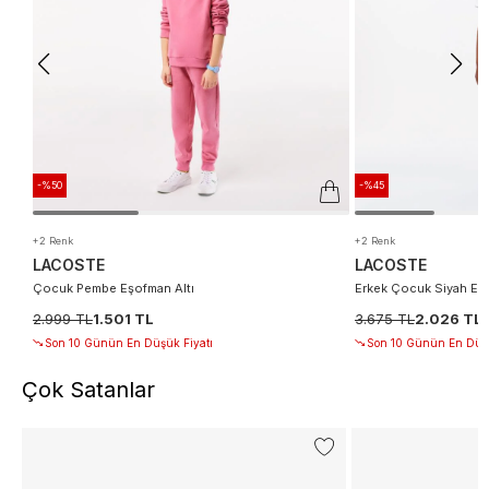
-%50
-%45
+2 Renk
+2 Renk
LACOSTE
LACOSTE
Çocuk Pembe Eşofman Altı
Erkek Çocuk Siyah Eşo
2.999 TL
1.501 TL
3.675 TL
2.026 TL
Son 10 Günün En Düşük Fiyatı
Son 10 Günün En Düşü
Çok Satanlar