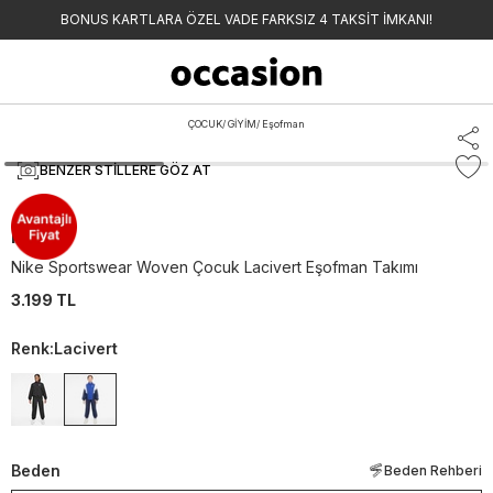
BONUS KARTLARA ÖZEL VADE FARKSIZ 4 TAKSİT İMKANI!
ÇOCUK
/
GİYİM
/
Eşofman
BENZER STILLERE GÖZ AT
Nike
Nike Sportswear Woven Çocuk Lacivert Eşofman Takımı
3.199 TL
Renk
:
Lacivert
Beden
Beden Rehberi