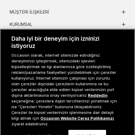
MÜŞTERI İLIŞKILERI
KURUMSAL
KADIN KATEGORILER
Daha iyi bir deneyim için izninizi
istiyoruz
GRUP MARKALAR
Occasion olarak, internet sitemizde edindiğiniz
deneyiminizi iyileştirmek, sitemizdeki işlevleri
ERKEK KATEGORILER
kişiselleştirmek ve ilgi alanlarınıza göre özelleştirilmiş
reklam/pazarlama faaliyetleri yürütebilmek için çerezler
kullanıyoruz. İnternet sitemizin çalışması için zorunlu
Müşteri İlişkileri
0 850 800 01 20
olan çerezler dışındaki çerezlerin kullanımına ve bu
çerezler aracılığıyla elde edilen kişisel verilerinizin yurt
dışına aktarılmasına onay vermiyorsanız
Reddedin
seçeneğine; çerezlere ilişkin tercihlerinizi yönetmek için
ise “Çerezleri Yönetin” butonuna tıklayabilirsiniz.
Occasion bir EREN PERAKENDE markasıdır. © Eren Holding
Çerezler ile kişisel verilerinizin işlenmesine dair detaylı
Sepete Ekle
bilgi almak için
Occasion Website Çerez Politikamızı
ziyaret edebilirsiniz.