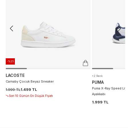
-%25
LACOSTE
+2 Renk
Carnaby Çocuk Beyaz Sneaker
PUMA
Puma X-Ray Speed Lite
1.999 TL
1.499 TL
Ayakkabı
Son 10 Günün En Düşük Fiyatı
1.999 TL