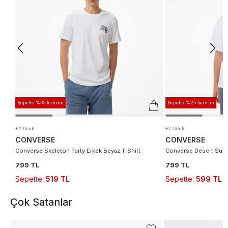
Sepette %35 İndirim
Sepette %25 İndirim
+2 Renk
+2 Renk
CONVERSE
CONVERSE
Converse Skeleton Party Erkek Beyaz T-Shirt
Converse Desert Sunse
799 TL
799 TL
Sepette
:
519 TL
Sepette
:
599 TL
Çok Satanlar