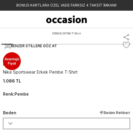
BONUS KARTLARA ÖZEL VADE FARKSIZ 4 TAKSİT İMKANI!
ERKEK
/
GİYİM
/
T-Shirt
BENZER STILLERE GÖZ AT
Nike
Nike Sportswear Erkek Pembe T-Shirt
1.086 TL
Renk
:
Pembe
Beden
Beden Rehberi