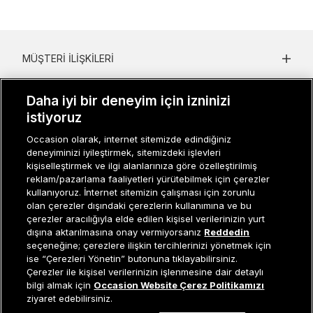
MÜŞTERI İLIŞKILERI
KURUMSAL
Daha iyi bir deneyim için izninizi
istiyoruz
KADIN KATEGORILER
Occasion olarak, internet sitemizde edindiğiniz
GRUP MARKALAR
deneyiminizi iyileştirmek, sitemizdeki işlevleri
kişiselleştirmek ve ilgi alanlarınıza göre özelleştirilmiş
ERKEK KATEGORILER
reklam/pazarlama faaliyetleri yürütebilmek için çerezler
kullanıyoruz. İnternet sitemizin çalışması için zorunlu
olan çerezler dışındaki çerezlerin kullanımına ve bu
çerezler aracılığıyla elde edilen kişisel verilerinizin yurt
Müşteri İlişkileri
0 850 800 01 20
dışına aktarılmasına onay vermiyorsanız
Reddedin
seçeneğine; çerezlere ilişkin tercihlerinizi yönetmek için
ise “Çerezleri Yönetin” butonuna tıklayabilirsiniz.
Çerezler ile kişisel verilerinizin işlenmesine dair detaylı
Occasion bir EREN PERAKENDE markasıdır. © Eren Holding
Tükendi
bilgi almak için
Occasion Website Çerez Politikamızı
ziyaret edebilirsiniz.