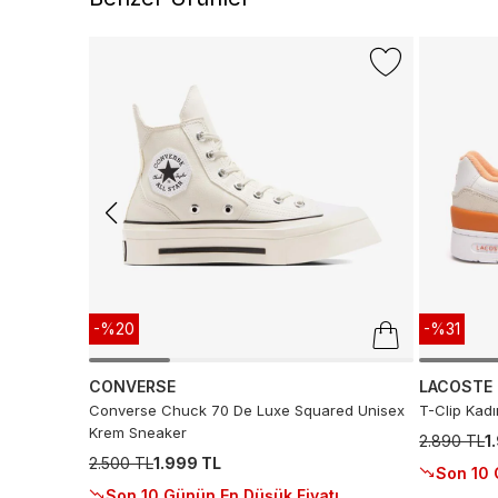
-%20
-%31
CONVERSE
LACOSTE
Converse Chuck 70 De Luxe Squared Unisex
T-Clip Kad
Krem Sneaker
2.890 TL
1
2.500 TL
1.999 TL
Son 10 
Son 10 Günün En Düşük Fiyatı