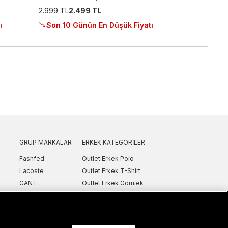
2.999 TL
2.499 TL
ı
Son 10 Günün En Düşük Fiyatı
GRUP MARKALAR
ERKEK KATEGORILER
Fashfed
Outlet Erkek Polo
Lacoste
Outlet Erkek T-Shirt
GANT
Outlet Erkek Gömlek
Nautica
Outlet Erkek Sweatshirt
SuperStep
Outlet Erkek Eşofman
Converse
Outlet Erkek Yelek