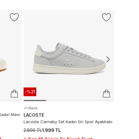
-%31
LACOSTE
T-Clip Set 
2.890 TL
1.
Son 10 G
-%31
+1 Renk
Kadın Mavi
LACOSTE
Lacoste Carnaby Set Kadın Gri Spor Ayakkabı
2.890 TL
1.999 TL
ı