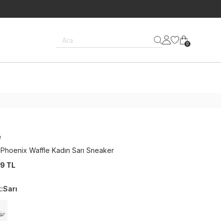
Ara
0
e
 Phoenix Waffle Kadın Sarı Sneaker
9 TL
k
:
Sarı