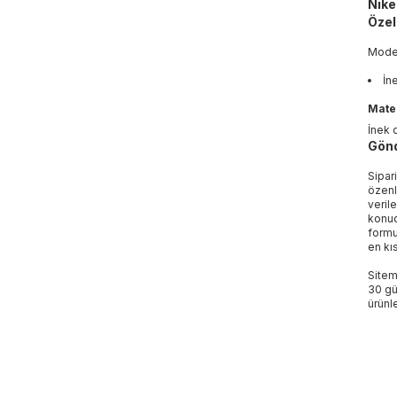
Nike
Özell
Mod
İn
Mater
İnek 
Gönd
Sipar
özenl
veril
konud
formu
en kı
Sitem
30 gü
ürünle