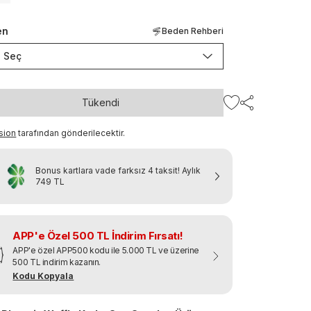
en
Beden Rehberi
Seç
Tükendi
sion
tarafından gönderilecektir.
Bonus kartlara vade farksız 4 taksit!
Aylık
749 TL
APP'e Özel 500 TL İndirim Fırsatı!
APP'e özel APP500 kodu ile 5.000 TL ve üzerine
500 TL indirim kazanın.
Kodu Kopyala