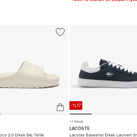
-%17
+1 Renk
LACOSTE
co 2.0 Erkek Bej Terlik
Lacoste Baseshot Erkek Lacivert S