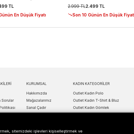
.499 TL
2.999 TL
2.499 TL
Günün En Düşük Fiyatı
Son 10 Günün En Düşük Fiyat
KILERI
KURUMSAL
KADIN KATEGORILER
Hakkımızda
Outlet Kadın Polo
 Sorular
Mağazalarımız
Outlet Kadın T-Shirt & Bluz
Politikası
Sanal Çadır
Outlet Kadın Gömlek
lgilendirme
Bilgi Toplum Hizmetleri
Outlet Kadın Sweatshirt
arı
Çerez Ayarları
Outlet Kadın Elbise
etni
Outlet Kadın Yelek
rmek, sitemizdeki işlevleri kişiselleştirmek ve