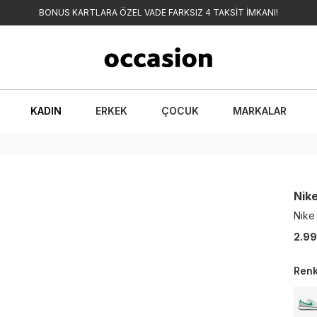
BONUS KARTLARA ÖZEL VADE FARKSIZ 4 TAKSİT İMKANI!
KADIN
ERKEK
ÇOCUK
MARKALAR
Nik
Nike
2.99
Ren