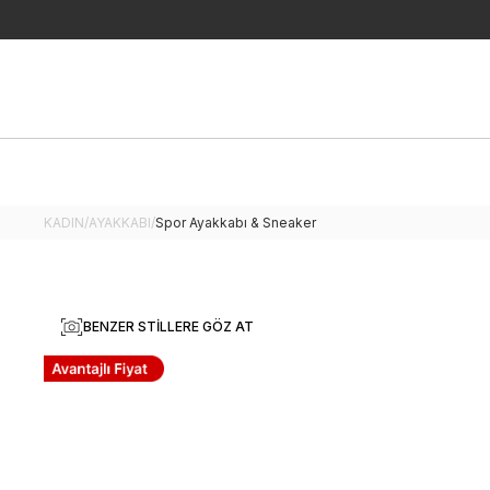
KADIN
/
AYAKKABI
/
Spor Ayakkabı & Sneaker
BENZER STILLERE GÖZ AT