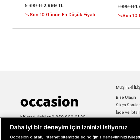
5.999 TL
2.999 TL
1.999 TL
1
Son 10 Günün En Düşük Fiyatı
Son 10 
MÜŞTERI İLIŞ
Bize Ulaşın
Sıkça Sorulan
İade ve İptal 
Müşteri İlişkileri
0 850 800 01 20
Kampanya Bi
Daha iyi bir deneyim için izninizi istiyoruz
Kullanım Şartl
Aydınlatma M
Occasion olarak, internet sitemizde edindiğiniz deneyiminizi iyileşti