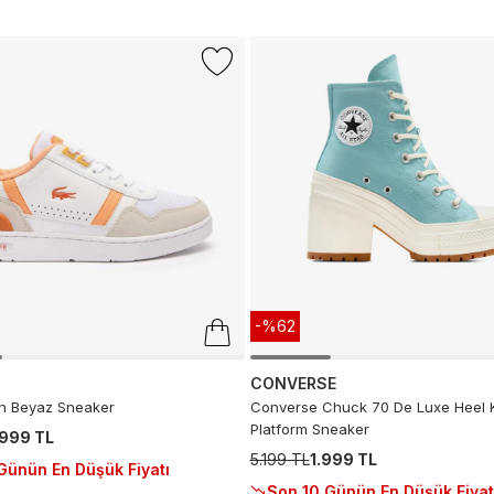
-%62
CONVERSE
ın Beyaz Sneaker
Converse Chuck 70 De Luxe Heel 
Platform Sneaker
.999 TL
5.199 TL
1.999 TL
Günün En Düşük Fiyatı
Son 10 Günün En Düşük Fiyat