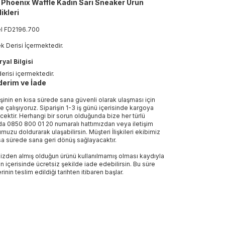
 Phoenix Waffle Kadın Sarı Sneaker Ürün
ikleri
el
FD2196
.
700
ek Derisi İçermektedir.
yal Bilgisi
derisi içermektedir.
erim ve İade
işinin en kısa sürede sana güvenli olarak ulaşması için
e çalışıyoruz. Siparişin 1-3 iş günü içerisinde kargoya
ecektir. Herhangi bir sorun olduğunda bize her türlü
a 0850 800 01 20 numaralı hattımızdan veya iletişim
muzu doldurarak ulaşabilirsin. Müşteri İlişkileri ekibimiz
sa sürede sana geri dönüş sağlayacaktır.
izden almış olduğun ürünü kullanılmamış olması kaydıyla
n içerisinde ücretsiz şekilde iade edebilirsin. Bu süre
rinin teslim edildiği tarihten itibaren başlar.