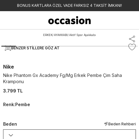
BONUS KARTLARA ÖZEL VADE FARKSIZ 4 TAKSİT İMKANI!
ERKEK
/
AYAKKABI
/
Aktif Spor Ayakkabı
BENZER STILLERE GÖZ AT
Nike
Nike Phantom Gx Academy Fg/Mg Erkek Pembe Çim Saha
Kramponu
3.799 TL
Renk
:
Pembe
Beden
Beden Rehberi