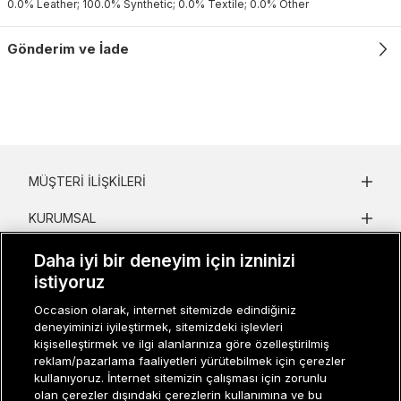
0.0% Leather; 100.0% Synthetic; 0.0% Textile; 0.0% Other
Gönderim ve İade
MÜŞTERI İLIŞKILERI
KURUMSAL
KADIN KATEGORILER
Daha iyi bir deneyim için izninizi
istiyoruz
GRUP MARKALAR
Occasion olarak, internet sitemizde edindiğiniz
deneyiminizi iyileştirmek, sitemizdeki işlevleri
ERKEK KATEGORILER
kişiselleştirmek ve ilgi alanlarınıza göre özelleştirilmiş
reklam/pazarlama faaliyetleri yürütebilmek için çerezler
kullanıyoruz. İnternet sitemizin çalışması için zorunlu
Müşteri İlişkileri
0 850 800 01 20
olan çerezler dışındaki çerezlerin kullanımına ve bu