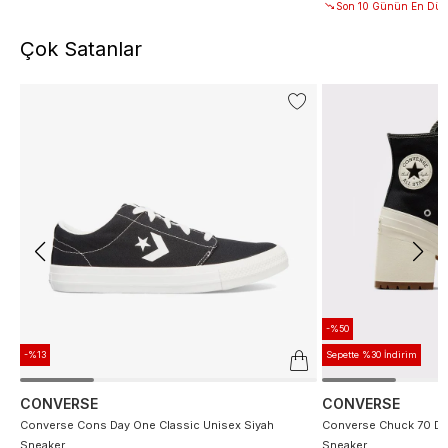
Son 10 Günün En Düşü
Çok Satanlar
-%50
-%13
Sepette %30 İndirim
CONVERSE
CONVERSE
Converse Cons Day One Classic Unisex Siyah
Converse Chuck 70 De
Sneaker
Sneaker