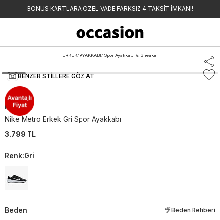
BONUS KARTLARA ÖZEL VADE FARKSIZ 4 TAKSİT İMKANI!
ERKEK
/
AYAKKABI
/
Spor Ayakkabı & Sneaker
BENZER STILLERE GÖZ AT
Nike
Nike Metro Erkek Gri Spor Ayakkabı
3.799 TL
Renk
:
Gri
Beden
Beden Rehberi