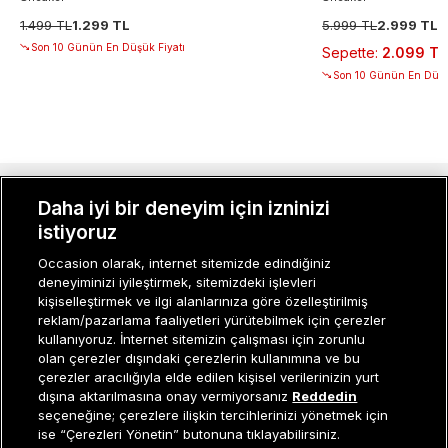
1.499 TL
1.299 TL
5.999 TL
2.999 TL
Son 10 Günün En Düşük Fiyatı
Sepette
:
2.099 TL
Son 10 Günün En Düşü
MÜŞTERI İLIŞKILERI
Daha iyi bir deneyim için izninizi
istiyoruz
KURUMSAL
Occasion olarak, internet sitemizde edindiğiniz
deneyiminizi iyileştirmek, sitemizdeki işlevleri
KADIN KATEGORILER
kişiselleştirmek ve ilgi alanlarınıza göre özelleştirilmiş
reklam/pazarlama faaliyetleri yürütebilmek için çerezler
GRUP MARKALAR
kullanıyoruz. İnternet sitemizin çalışması için zorunlu
olan çerezler dışındaki çerezlerin kullanımına ve bu
ERKEK KATEGORILER
çerezler aracılığıyla elde edilen kişisel verilerinizin yurt
dışına aktarılmasına onay vermiyorsanız
Reddedin
seçeneğine; çerezlere ilişkin tercihlerinizi yönetmek için
ise “Çerezleri Yönetin” butonuna tıklayabilirsiniz.
Müşteri İlişkileri
0 850 800 01 20