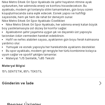
Nike Metro Erkek Gri Spor Ayakkabı ile şehir hayatının ritmine ayak
uydururken, her adımında enerji ve konforu hissedeceksin. Bu
ayakkabı, modern gri tonlarıyla stilini tamamlarken, gün boyu süren
koşuşturmacanda sana eşlik edecek. Esnek yapısı ve hafifliği
sayesinde, hem şık hem de rahat bir deneyim sunar.
Nike Metro Erkek Gri Spor Ayakkabı Özellikleri
Nike Metro Erkek Gri Spor Ayakkabı, her adımına enerji katan büyük
boy yastıklamasıyla üst düzey bir konfor sağlar.
Ayakkabının şehir yaşamına uygun şık ve dayanıklı üst yapısıyla
tarzından ödün vermeden hareket edebilirsin.
Hafif ve nefes alabilen sayası, ayaklarının gün boyu ferah kalmasına
yardımcı olur.
Yumuşak ve esnek yapısıyla her hareketinde ayaklarını destekler.
Bu spor ayakkabı, modern gri rengiyle her türlü kombinine kolayca
uyum sağlar ve sportif şıklığını tamamlar.
Materyal: %15 Sentetik, %85 Tekstil
Materyal Bilgisi
15% SENTETIK, 85% TEKSTIL
Gönderim ve İade
Benzer Ürünler