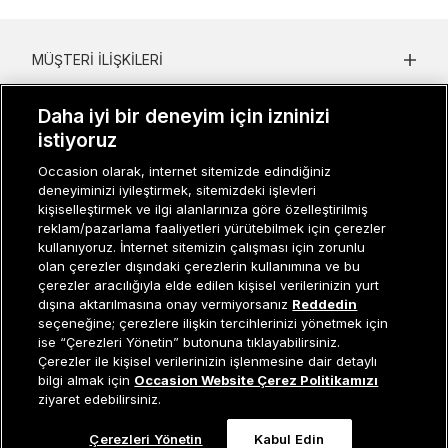
MÜŞTERI İLIŞKILERI
KURUMSAL
Daha iyi bir deneyim için izninizi
istiyoruz
KADIN KATEGORILER
Occasion olarak, internet sitemizde edindiğiniz
GRUP MARKALAR
deneyiminizi iyileştirmek, sitemizdeki işlevleri
kişiselleştirmek ve ilgi alanlarınıza göre özelleştirilmiş
ERKEK KATEGORILER
reklam/pazarlama faaliyetleri yürütebilmek için çerezler
kullanıyoruz. İnternet sitemizin çalışması için zorunlu
olan çerezler dışındaki çerezlerin kullanımına ve bu
çerezler aracılığıyla elde edilen kişisel verilerinizin yurt
Müşteri İlişkileri
0 850 800 01 20
dışına aktarılmasına onay vermiyorsanız
Reddedin
seçeneğine; çerezlere ilişkin tercihlerinizi yönetmek için
ise “Çerezleri Yönetin” butonuna tıklayabilirsiniz.
Çerezler ile kişisel verilerinizin işlenmesine dair detaylı
Sepete Ekle
bilgi almak için
Occasion Website Çerez Politikamızı
Occasion bir EREN PERAKENDE markasıdır. © Eren Holding
ziyaret edebilirsiniz.
Çerezleri Yönetin
Kabul Edin