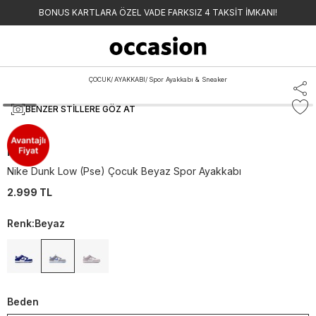
BONUS KARTLARA ÖZEL VADE FARKSIZ 4 TAKSİT İMKANI!
ÇOCUK
/
AYAKKABI
/
Spor Ayakkabı & Sneaker
BENZER STILLERE GÖZ AT
Nike
Nike Dunk Low (Pse) Çocuk Beyaz Spor Ayakkabı
2.999 TL
Renk
:
Beyaz
Beden