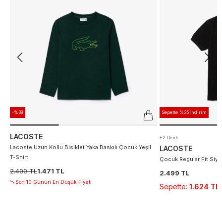
-%39
Sepette %35 İndirim
LACOSTE
+2 Renk
Lacoste Uzun Kollu Bisiklet Yaka Baskılı Çocuk Yeşil
LACOSTE
T-Shirt
Çocuk Regular Fit Siya
2.400 TL
1.471 TL
2.499 TL
Son 10 Günün En Düşük Fiyatı
Sepette
:
1.624 TL