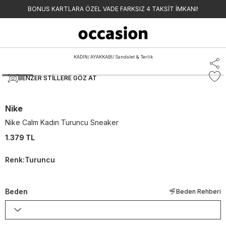
BONUS KARTLARA ÖZEL VADE FARKSIZ 4 TAKSİT İMKANI!
KADIN
/
AYAKKABI
/
Sandalet & Terlik
BENZER STILLERE GÖZ AT
Nike
Nike Calm Kadın Turuncu Sneaker
1.379 TL
Renk
:
Turuncu
Beden
Beden Rehberi