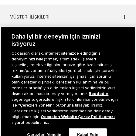
MÜŞTERI İLIŞKILERI
KURUMSAL
Daha iyi bir deneyim için izninizi
KADIN KATEGORILER
istiyoruz
Occasion olarak, internet sitemizde edindiğiniz
GRUP MARKALAR
deneyiminizi iyileştirmek, sitemizdeki işlevleri
kişiselleştirmek ve ilgi alanlarınıza göre özelleştirilmiş
ERKEK KATEGORILER
reklam/pazarlama faaliyetleri yürütebilmek için çerezler
kullanıyoruz. İnternet sitemizin çalışması için zorunlu
olan çerezler dışındaki çerezlerin kullanımına ve bu
çerezler aracılığıyla elde edilen kişisel verilerinizin yurt
Müşteri İlişkileri
0 850 800 01 20
dışına aktarılmasına onay vermiyorsanız
Reddedin
seçeneğine; çerezlere ilişkin tercihlerinizi yönetmek için
ise “Çerezleri Yönetin” butonuna tıklayabilirsiniz.
Çerezler ile kişisel verilerinizin işlenmesine dair detaylı
Occasion bir EREN PERAKENDE markasıdır. © Eren Holding
Tükendi
bilgi almak için
Occasion Website Çerez Politikamızı
ziyaret edebilirsiniz.
Çerezleri Yönetin
Kabul Edin