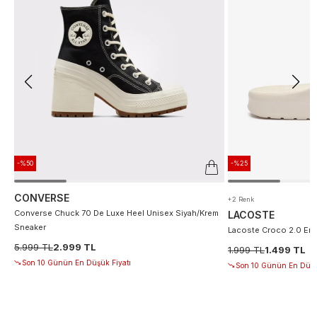
-%50
-%25
CONVERSE
+2 Renk
Converse Chuck 70 De Luxe Heel Unisex Siyah/Krem
LACOSTE
Sneaker
Lacoste Croco 2.0 Erke
5.999 TL
2.999 TL
1.999 TL
1.499 TL
Son 10 Günün En Düşük Fiyatı
Son 10 Günün En Düşü