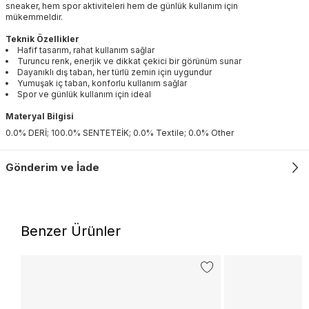
sneaker, hem spor aktiviteleri hem de günlük kullanım için
mükemmeldir.
Teknik Özellikler
Hafif tasarım, rahat kullanım sağlar
Turuncu renk, enerjik ve dikkat çekici bir görünüm sunar
Dayanıklı dış taban, her türlü zemin için uygundur
Yumuşak iç taban, konforlu kullanım sağlar
Spor ve günlük kullanım için ideal
Materyal Bilgisi
0.0% DERİ; 100.0% SENTETEİK; 0.0% Textile; 0.0% Other
Gönderim ve İade
Benzer Ürünler