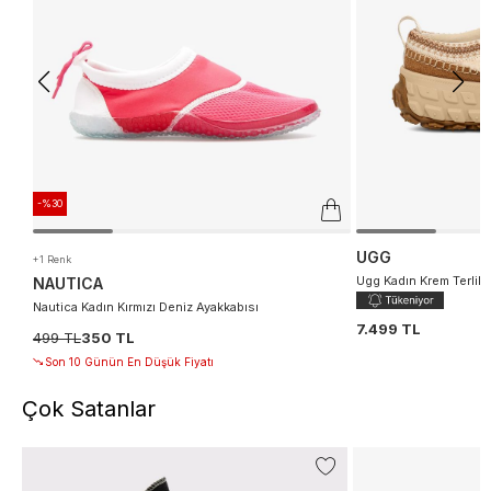
-%30
UGG
+1 Renk
Ugg Kadın Krem Terlik
NAUTICA
Nautica Kadın Kırmızı Deniz Ayakkabısı
7.499 TL
499 TL
350 TL
Son 10 Günün En Düşük Fiyatı
Çok Satanlar