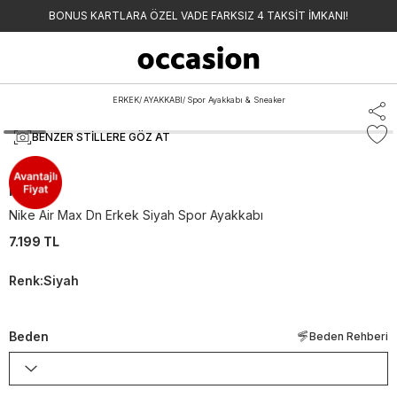
BONUS KARTLARA ÖZEL VADE FARKSIZ 4 TAKSİT İMKANI!
ERKEK
/
AYAKKABI
/
Spor Ayakkabı & Sneaker
BENZER STILLERE GÖZ AT
Nike
Nike Air Max Dn Erkek Siyah Spor Ayakkabı
7.199 TL
Renk
:
Siyah
Beden
Beden Rehberi