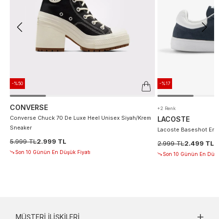
-%50
-%17
CONVERSE
+2 Renk
Converse Chuck 70 De Luxe Heel Unisex Siyah/Krem
LACOSTE
Sneaker
Lacoste Baseshot Erke
5.999 TL
2.999 TL
2.999 TL
2.499 TL
Son 10 Günün En Düşük Fiyatı
Son 10 Günün En Düşü
MÜŞTERI İLIŞKILERI