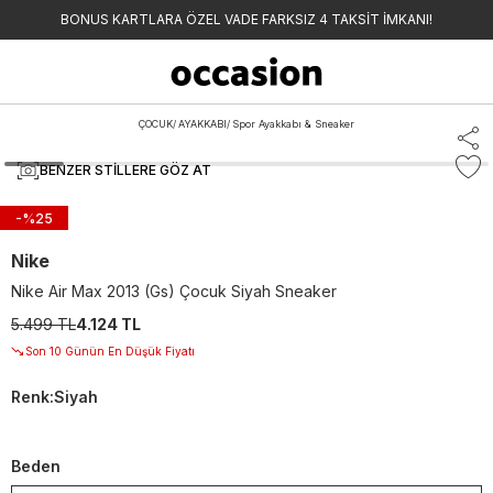
BONUS KARTLARA ÖZEL VADE FARKSIZ 4 TAKSİT İMKANI!
ÇOCUK
/
AYAKKABI
/
Spor Ayakkabı & Sneaker
BENZER STILLERE GÖZ AT
-%
25
Nike
Nike Air Max 2013 (Gs) Çocuk Siyah Sneaker
5.499 TL
4.124 TL
Son 10 Günün En Düşük Fiyatı
Renk
:
Siyah
Beden