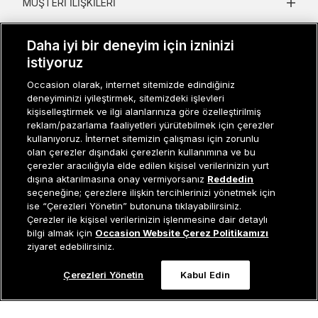
MÜŞTERI İLIŞKILERI
KURUMSAL
Daha iyi bir deneyim için izninizi
istiyoruz
KADIN KATEGORILER
Occasion olarak, internet sitemizde edindiğiniz
GRUP MARKALAR
deneyiminizi iyileştirmek, sitemizdeki işlevleri
kişiselleştirmek ve ilgi alanlarınıza göre özelleştirilmiş
ERKEK KATEGORILER
reklam/pazarlama faaliyetleri yürütebilmek için çerezler
kullanıyoruz. İnternet sitemizin çalışması için zorunlu
olan çerezler dışındaki çerezlerin kullanımına ve bu
çerezler aracılığıyla elde edilen kişisel verilerinizin yurt
Müşteri İlişkileri
0 850 800 01 20
dışına aktarılmasına onay vermiyorsanız
Reddedin
seçeneğine; çerezlere ilişkin tercihlerinizi yönetmek için
ise “Çerezleri Yönetin” butonuna tıklayabilirsiniz.
Çerezler ile kişisel verilerinizin işlenmesine dair detaylı
Occasion bir EREN PERAKENDE markasıdır. © Eren Holding
Tükendi
bilgi almak için
Occasion Website Çerez Politikamızı
ziyaret edebilirsiniz.
Çerezleri Yönetin
Kabul Edin
0