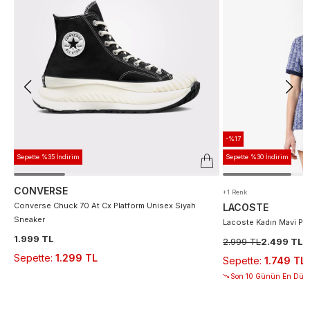
-%17
Sepette %35 İndirim
Sepette %30 İndirim
CONVERSE
+1 Renk
Converse Chuck 70 At Cx Platform Unisex Siyah
LACOSTE
Sneaker
Lacoste Kadın Mavi Po
1.999 TL
2.999 TL
2.499 TL
Sepette
:
1.299 TL
Sepette
:
1.749 TL
Son 10 Günün En Düşü