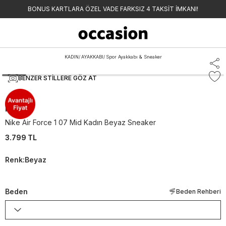
BONUS KARTLARA ÖZEL VADE FARKSIZ 4 TAKSİT İMKANI!
KADIN
/
AYAKKABI
/
Spor Ayakkabı & Sneaker
BENZER STILLERE GÖZ AT
Nike
Nike Air Force 1 07 Mid Kadın Beyaz Sneaker
3.799 TL
Renk
:
Beyaz
Beden
Beden Rehberi