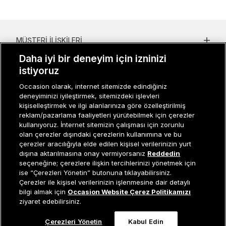
MÜŞTERI İLIŞKILERI
Daha iyi bir deneyim için izninizi
KURUMSAL
istiyoruz
KADIN KATEGORILER
Occasion olarak, internet sitemizde edindiğiniz
deneyiminizi iyileştirmek, sitemizdeki işlevleri
GRUP MARKALAR
kişiselleştirmek ve ilgi alanlarınıza göre özelleştirilmiş
reklam/pazarlama faaliyetleri yürütebilmek için çerezler
ERKEK KATEGORILER
kullanıyoruz. İnternet sitemizin çalışması için zorunlu
olan çerezler dışındaki çerezlerin kullanımına ve bu
çerezler aracılığıyla elde edilen kişisel verilerinizin yurt
dışına aktarılmasına onay vermiyorsanız
Reddedin
Müşteri İlişkileri
0 850 800 01 20
seçeneğine; çerezlere ilişkin tercihlerinizi yönetmek için
ise “Çerezleri Yönetin” butonuna tıklayabilirsiniz.
Çerezler ile kişisel verilerinizin işlenmesine dair detaylı
Tükendi
bilgi almak için
Occasion Website Çerez Politikamızı
ziyaret edebilirsiniz.
Occasion bir EREN PERAKENDE markasıdır. © Eren Holding
Çerezleri Yönetin
Kabul Edin