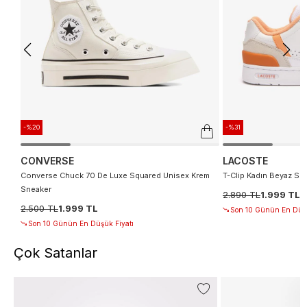
-%20
-%31
CONVERSE
LACOSTE
Converse Chuck 70 De Luxe Squared Unisex Krem
T-Clip Kadın Beyaz Sn
Sneaker
2.890 TL
1.999 TL
2.500 TL
1.999 TL
Son 10 Günün En Düşü
Son 10 Günün En Düşük Fiyatı
Çok Satanlar