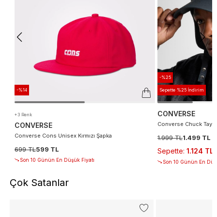
-%25
-%14
Sepette %25 İndirim
CONVERSE
+3 Renk
Converse Chuck Taylo
CONVERSE
Converse Cons Unisex Kırmızı Şapka
1.999 TL
1.499 TL
699 TL
599 TL
Sepette
:
1.124 TL
Son 10 Günün En Düşük Fiyatı
Son 10 Günün En Düşü
Çok Satanlar