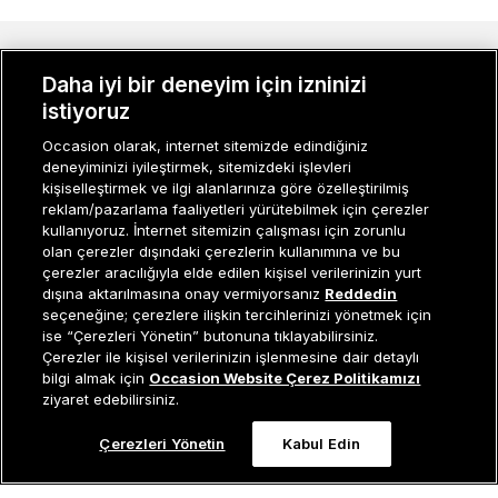
MÜŞTERI İLIŞKILERI
Daha iyi bir deneyim için izninizi
istiyoruz
KURUMSAL
Occasion olarak, internet sitemizde edindiğiniz
KADIN KATEGORILER
deneyiminizi iyileştirmek, sitemizdeki işlevleri
kişiselleştirmek ve ilgi alanlarınıza göre özelleştirilmiş
GRUP MARKALAR
reklam/pazarlama faaliyetleri yürütebilmek için çerezler
kullanıyoruz. İnternet sitemizin çalışması için zorunlu
ERKEK KATEGORILER
olan çerezler dışındaki çerezlerin kullanımına ve bu
çerezler aracılığıyla elde edilen kişisel verilerinizin yurt
dışına aktarılmasına onay vermiyorsanız
Reddedin
seçeneğine; çerezlere ilişkin tercihlerinizi yönetmek için
Müşteri İlişkileri
0 850 800 01 20
ise “Çerezleri Yönetin” butonuna tıklayabilirsiniz.
Çerezler ile kişisel verilerinizin işlenmesine dair detaylı
Tükendi
bilgi almak için
Occasion Website Çerez Politikamızı
ziyaret edebilirsiniz.
Occasion bir EREN PERAKENDE markasıdır. © Eren Holding
Çerezleri Yönetin
Kabul Edin
0