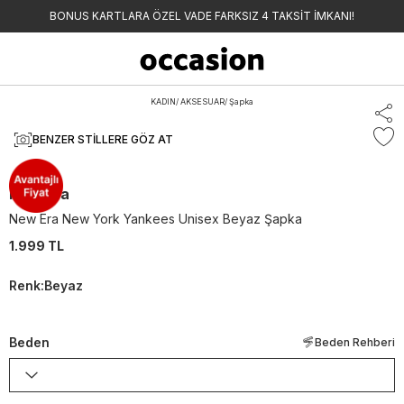
BONUS KARTLARA ÖZEL VADE FARKSIZ 4 TAKSİT İMKANI!
KADIN
/
AKSESUAR
/
Şapka
BENZER STILLERE GÖZ AT
New Era
New Era New York Yankees Unisex Beyaz Şapka
1.999 TL
Renk
:
Beyaz
Beden
Beden Rehberi