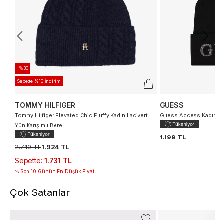
-%30
Sepette %10 İndirim
TOMMY HILFIGER
GUESS
Tommy Hilfiger Elevated Chic Fluffy Kadın Lacivert
Guess Access Kadın S
Yün Karışımlı Bere
1.199 TL
2.749 TL
1.924 TL
Sepette
:
1.731 TL
Son 10 Günün En Düşük Fiyatı
Çok Satanlar