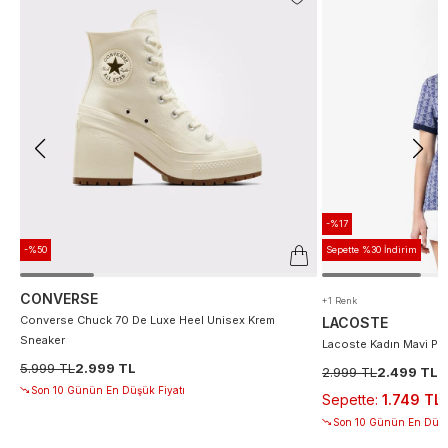
-%17
-%50
Sepette %30 İndirim
CONVERSE
+1 Renk
Converse Chuck 70 De Luxe Heel Unisex Krem
LACOSTE
Sneaker
Lacoste Kadın Mavi Po
5.999 TL
2.999 TL
2.999 TL
2.499 TL
Son 10 Günün En Düşük Fiyatı
Sepette
:
1.749 TL
Son 10 Günün En Düşü