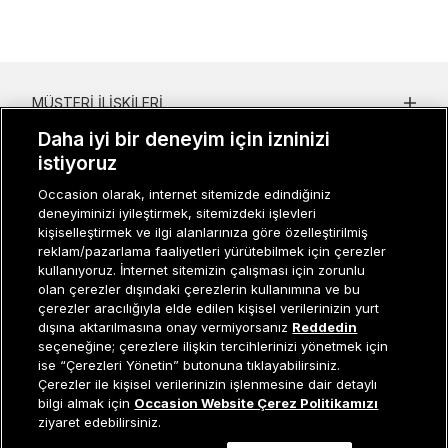
MÜŞTERI İLIŞKILERI
Daha iyi bir deneyim için izninizi
KURUMSAL
istiyoruz
KADIN KATEGORILER
Occasion olarak, internet sitemizde edindiğiniz
deneyiminizi iyileştirmek, sitemizdeki işlevleri
GRUP MARKALAR
kişiselleştirmek ve ilgi alanlarınıza göre özelleştirilmiş
reklam/pazarlama faaliyetleri yürütebilmek için çerezler
ERKEK KATEGORILER
kullanıyoruz. İnternet sitemizin çalışması için zorunlu
olan çerezler dışındaki çerezlerin kullanımına ve bu
çerezler aracılığıyla elde edilen kişisel verilerinizin yurt
dışına aktarılmasına onay vermiyorsanız
Reddedin
Müşteri İlişkileri
0 850 800 01 20
seçeneğine; çerezlere ilişkin tercihlerinizi yönetmek için
ise “Çerezleri Yönetin” butonuna tıklayabilirsiniz.
Çerezler ile kişisel verilerinizin işlenmesine dair detaylı
Sepete Ekle
bilgi almak için
Occasion Website Çerez Politikamızı
ziyaret edebilirsiniz.
Occasion bir EREN PERAKENDE markasıdır. © Eren Holding