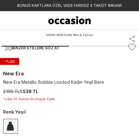
BONUS KARTLARA ÖZEL VADE FARKSIZ 4 TAKSİT İMKANI!
KADIN
/
AKSESUAR
/
Bere & Eldiven
BENZER STILLERE GÖZ AT
-%
30
New Era
New Era Metallic Bobble Losdod Kadın Yeşil Bere
2.199 TL
1.538 TL
Son 10 Günün En Düşük Fiyatı
Renk
:
Yeşil