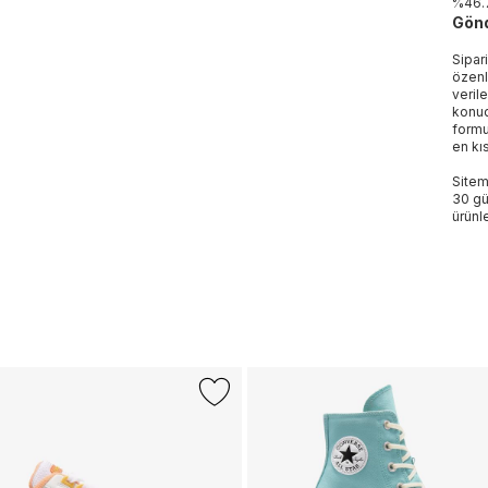
%46.7
Gönd
Sipar
özenl
veril
konud
formu
en kı
Sitem
30 gü
ürünle