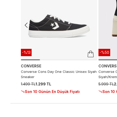
-%13
-%50
CONVERSE
CONVERS
Converse Cons Day One Classic Unisex Siyah
Converse C
Sneaker
Siyah/Krem
1.499 TL
1.299 TL
5.999 TL
2
Son 10 Günün En Düşük Fiyatı
Son 10 