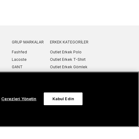
GRUP MARKALAR
ERKEK KATEGORILER
Fashfed
Outlet Erkek Polo
Lacoste
Outlet Erkek T-Shirt
GANT
Outlet Erkek Gömlek
Nautica
Outlet Erkek Sweatshirt
SuperStep
Outlet Erkek Eşofman
Converse
Outlet Erkek Yelek
Intersport
Outlet Erkek Mont & Ceket
Çerezleri Yönetin
Kabul Edin
ker
UNITED4
Outlet Erkek Spor Ayakkabı & Sneaker
Sanal Çadır
Outlet Erkek Terlik & Sandalet