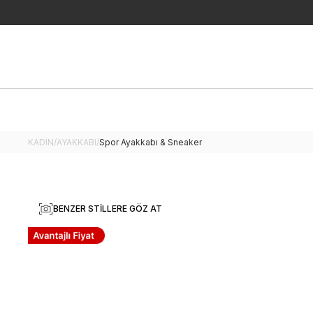
KADIN
/
AYAKKABI
/
Spor Ayakkabı & Sneaker
BENZER STILLERE GÖZ AT