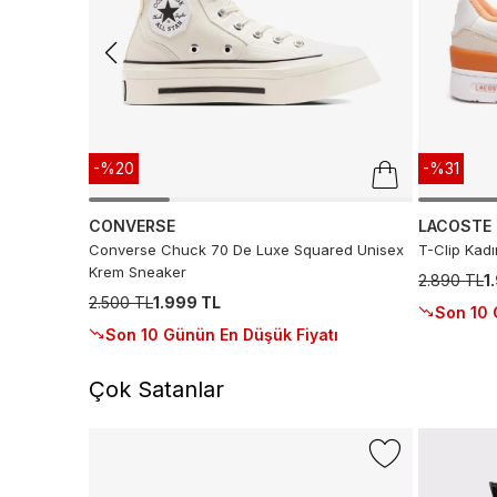
-%20
-%31
CONVERSE
LACOSTE
Converse Chuck 70 De Luxe Squared Unisex
T-Clip Kad
Krem Sneaker
2.890 TL
1
2.500 TL
1.999 TL
Son 10 
Son 10 Günün En Düşük Fiyatı
Çok Satanlar