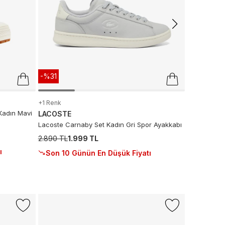
-%31
+1 Renk
Kadın Mavi
LACOSTE
Lacoste Carnaby Set Kadın Gri Spor Ayakkabı
2.890 TL
1.999 TL
ı
Son 10 Günün En Düşük Fiyatı
-%50
CONVERS
Converse C