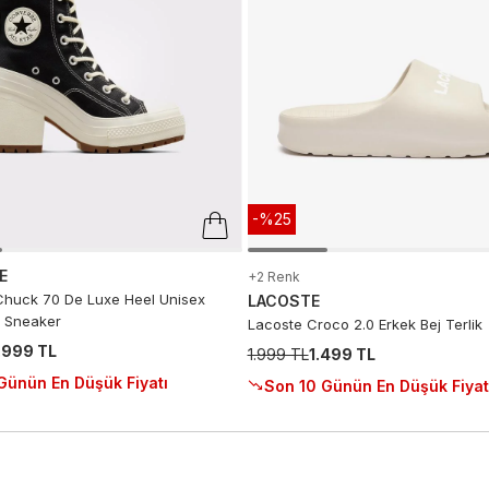
-%25
E
+2 Renk
huck 70 De Luxe Heel Unisex
LACOSTE
 Sneaker
Lacoste Croco 2.0 Erkek Bej Terlik
.999 TL
1.999 TL
1.499 TL
Günün En Düşük Fiyatı
Son 10 Günün En Düşük Fiyat