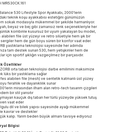
el
MR530CK
.
161
alance 530 Lifestyle Spor Ayakkabı, 2000'lerin
daki teknik koşu ayakkabısı estetiğini günümüzün
n sokak modasıyla mükemmel bir şekilde harmanlıyor.
siyah, beyaz ve bej gibi zamansız renk seçenekleriyle her
 günlük kombinle kusursuz bir uyum yakalayan bu model,
 alabilen file üst yüzeyi ve retro silüetiyle hem şık bir
 sergiler hem de gün boyu süren bir konfor vaat eder.
B yastıklama teknolojisi sayesinde her adımda
nıza tam destek sunan 530, hem yetişkinler hem de
lar için sportif şıklığın vazgeçilmez bir parçasıdır.
k Özellikler
ZORB orta taban teknolojisi darbe emilimini maksimize
k lüks bir yastıklama sağlar
fes alabilen file (mesh) ve sentetik katmanlı üst yüzey
oyu ferahlık ve dayanıklılık sunar
00'lerin mirasından ilham alan retro-tech tasarım çizgileri
dern bir stil yansıtır
ymayan kauçuk dış taban her türlü yüzeyde yüksek tutuş
ven vaat eder
lgulu dil ve bilek yapısı sayesinde ayağı mükemmel
de kavrar ve destekler
çük kalıp. Yarım beden büyük almanı tavsiye ediyoruz
yal Bilgisi