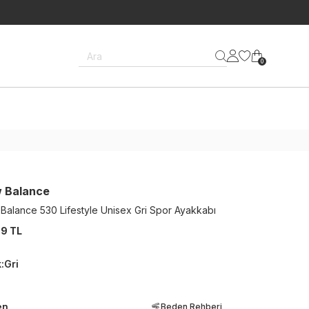
Ara
0
 Balance
Balance 530 Lifestyle Unisex Gri Spor Ayakkabı
9 TL
k
:
Gri
en
Beden Rehberi