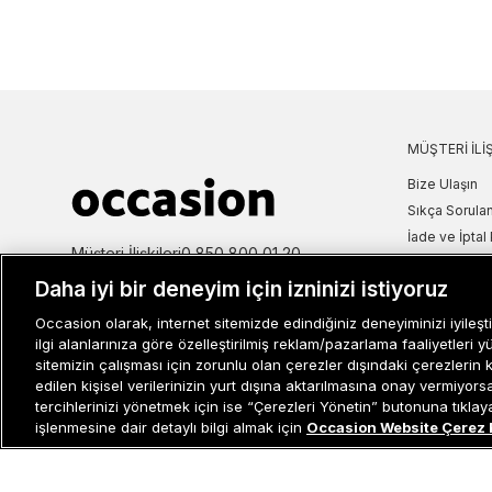
MÜŞTERI İLIŞ
Bize Ulaşın
Sıkça Sorulan
İade ve İptal 
Müşteri İlişkileri
0 850 800 01 20
Kampanya Bi
Daha iyi bir deneyim için izninizi istiyoruz
Kullanım Şartl
Aydınlatma M
Occasion olarak, internet sitemizde edindiğiniz deneyiminizi iyileşti
Site Haritası
ilgi alanlarınıza göre özelleştirilmiş reklam/pazarlama faaliyetleri y
sitemizin çalışması için zorunlu olan çerezler dışındaki çerezlerin 
Misafir Üye S
edilen kişisel verilerinizin yurt dışına aktarılmasına onay vermiyor
İşlem Rehber
tercihlerinizi yönetmek için ise “Çerezleri Yönetin” butonuna tıklayabi
işlenmesine dair detaylı bilgi almak için
Occasion Website Çerez 