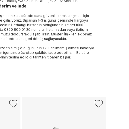
7 Tekstil, %32.21 İnek Derisi, % 21.02 Sentetik
erim ve İade
işinin en kısa sürede sana güvenli olarak ulaşması için
e çalışıyoruz. Siparişin 1-3 iş günü içerisinde kargoya
ecektir. Herhangi bir sorun olduğunda bize her türlü
a 0850 800 01 20 numaralı hattımızdan veya iletişim
muzu doldurarak ulaşabilirsin. Müşteri İlişkileri ekibimiz
sa sürede sana geri dönüş sağlayacaktır.
izden almış olduğun ürünü kullanılmamış olması kaydıyla
n içerisinde ücretsiz şekilde iade edebilirsin. Bu süre
rinin teslim edildiği tarihten itibaren başlar.
-%31
LACOSTE
T-Clip Set 
2.890 TL
1.
Son 10 G