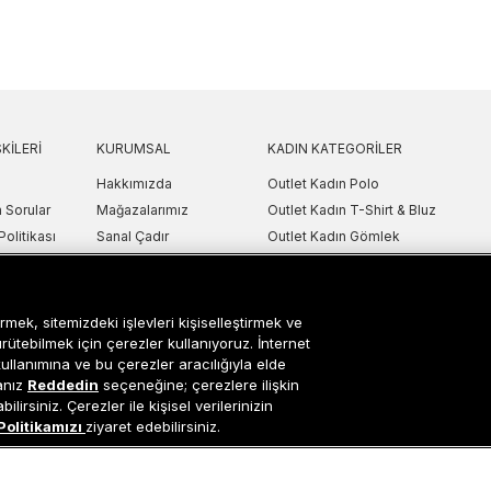
KILERI
KURUMSAL
KADIN KATEGORILER
Hakkımızda
Outlet Kadın Polo
 Sorular
Mağazalarımız
Outlet Kadın T-Shirt & Bluz
Politikası
Sanal Çadır
Outlet Kadın Gömlek
lgilendirme
Bilgi Toplum Hizmetleri
Outlet Kadın Sweatshirt
arı
Çerez Ayarları
Outlet Kadın Elbise
etni
Outlet Kadın Yelek
rmek, sitemizdeki işlevleri kişiselleştirmek ve
Outlet Kadın Mont & Ceket
ürütebilmek için çerezler kullanıyoruz. İnternet
kullanımına ve bu çerezler aracılığıyla elde
ipariş Takip
Outlet Kadın Spor Ayakkabı & Snea
sanız
Reddedin
seçeneğine; çerezlere ilişkin
i
Outlet Kadın Çanta & Cüzdan
lirsiniz. Çerezler ile kişisel verilerinizin
Politikamızı
ziyaret edebilirsiniz.