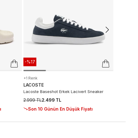
Krem Sneak
5.999 TL
2.
Son 10 G
-%17
+1 Renk
LACOSTE
Lacoste Baseshot Erkek Lacivert Sneaker
2.999 TL
2.499 TL
ı
Son 10 Günün En Düşük Fiyatı