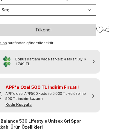
Seç
Tükendi
sion
tarafından gönderilecektir.
Bonus kartlara vade farksız 4 taksit!
Aylık
1.749 TL
APP'e Özel 500 TL İndirim Fırsatı!
APP'e özel APP500 kodu ile 5.000 TL ve üzerine
500 TL indirim kazanın.
Kodu Kopyala
Balance 530 Lifestyle Unisex Gri Spor
kabı Ürün Özellikleri