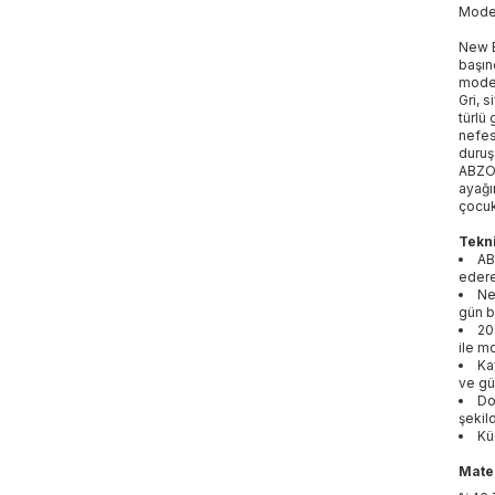
Mod
New B
başın
moder
Gri, 
türlü
nefes
duruş
ABZOR
ayağı
çocuk
Tekni
AB
edere
Ne
gün b
20
ile mo
Ka
ve gü
Do
şekil
Kü
Mater