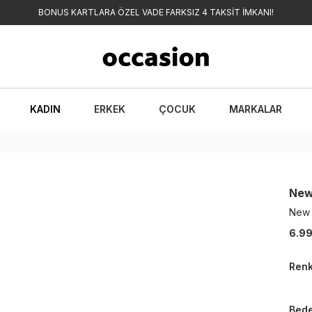
BONUS KARTLARA ÖZEL VADE FARKSIZ 4 TAKSİT İMKANI!
KADIN
ERKEK
ÇOCUK
MARKALAR
New
New 
6.99
Ren
Bed