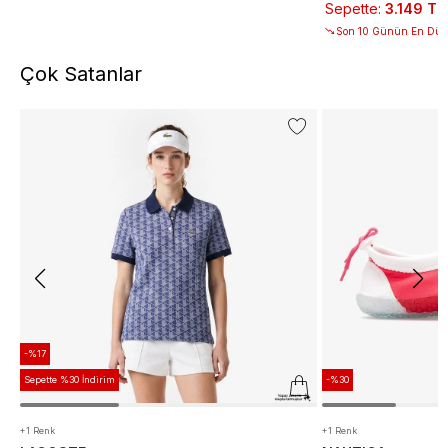
Sepette
:
3.149 TL
Son 10 Günün En Düşü
Çok Satanlar
-%17
Sepette %30 İndirim
-%30
+1 Renk
+1 Renk