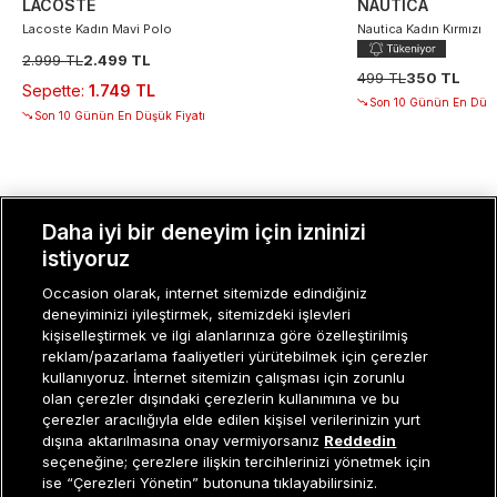
LACOSTE
NAUTICA
Lacoste Kadın Mavi Polo
Nautica Kadın Kırmızı D
2.999 TL
2.499 TL
499 TL
350 TL
Sepette
:
1.749 TL
Son 10 Günün En Düşü
Son 10 Günün En Düşük Fiyatı
Daha iyi bir deneyim için izninizi
istiyoruz
MÜŞTERI İLIŞKILERI
Occasion olarak, internet sitemizde edindiğiniz
KURUMSAL
deneyiminizi iyileştirmek, sitemizdeki işlevleri
kişiselleştirmek ve ilgi alanlarınıza göre özelleştirilmiş
KADIN KATEGORILER
reklam/pazarlama faaliyetleri yürütebilmek için çerezler
kullanıyoruz. İnternet sitemizin çalışması için zorunlu
GRUP MARKALAR
olan çerezler dışındaki çerezlerin kullanımına ve bu
çerezler aracılığıyla elde edilen kişisel verilerinizin yurt
ERKEK KATEGORILER
dışına aktarılmasına onay vermiyorsanız
Reddedin
seçeneğine; çerezlere ilişkin tercihlerinizi yönetmek için
ise “Çerezleri Yönetin” butonuna tıklayabilirsiniz.