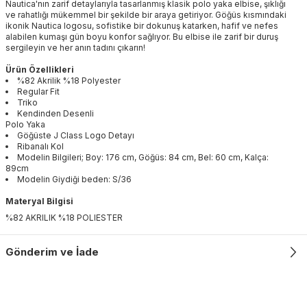
Nautica'nın zarif detaylarıyla tasarlanmış klasik polo yaka elbise, şıklığı
ve rahatlığı mükemmel bir şekilde bir araya getiriyor. Göğüs kısmındaki
ikonik Nautica logosu, sofistike bir dokunuş katarken, hafif ve nefes
alabilen kumaşı gün boyu konfor sağlıyor. Bu elbise ile zarif bir duruş
sergileyin ve her anın tadını çıkarın!
Ürün Özellikleri
%82 Akrilik %18 Polyester
Regular Fit
Triko
Kendinden Desenli
Polo Yaka
Göğüste J Class Logo Detayı
Ribanalı Kol
Modelin Bilgileri; Boy: 176 cm, Göğüs: 84 cm, Bel: 60 cm, Kalça:
89cm
Modelin Giydiği beden: S/36
Materyal Bilgisi
%82 AKRILIK %18 POLIESTER
Gönderim ve İade