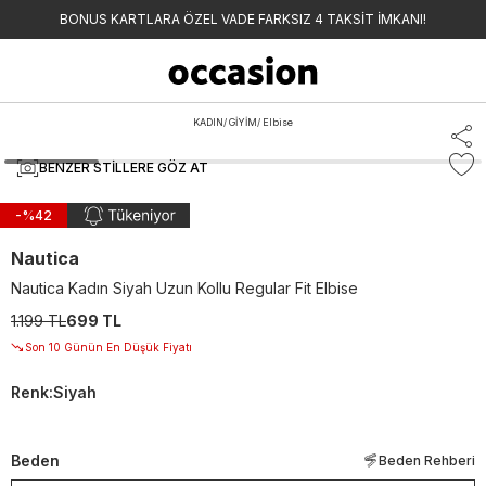
BONUS KARTLARA ÖZEL VADE FARKSIZ 4 TAKSİT İMKANI!
KADIN
/
GİYİM
/
Elbise
BENZER STILLERE GÖZ AT
-%
42
Nautica
Nautica Kadın Siyah Uzun Kollu Regular Fit Elbise
1.199 TL
699 TL
Son 10 Günün En Düşük Fiyatı
Renk
:
Siyah
Beden
Beden Rehberi