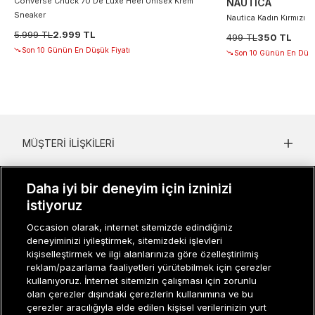
Converse Chuck 70 De Luxe Heel Unisex Krem
NAUTICA
Sneaker
Nautica Kadın Kırmızı D
5.999 TL
2.999 TL
499 TL
350 TL
Son 10 Günün En Düşük Fiyatı
Son 10 Günün En Düşü
MÜŞTERI İLIŞKILERI
KURUMSAL
Daha iyi bir deneyim için izninizi
KADIN KATEGORILER
istiyoruz
Occasion olarak, internet sitemizde edindiğiniz
GRUP MARKALAR
deneyiminizi iyileştirmek, sitemizdeki işlevleri
kişiselleştirmek ve ilgi alanlarınıza göre özelleştirilmiş
ERKEK KATEGORILER
reklam/pazarlama faaliyetleri yürütebilmek için çerezler
kullanıyoruz. İnternet sitemizin çalışması için zorunlu
olan çerezler dışındaki çerezlerin kullanımına ve bu
çerezler aracılığıyla elde edilen kişisel verilerinizin yurt
Müşteri İlişkileri
0 850 800 01 20