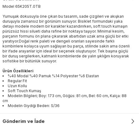
Model
65K205T
.
0TB
Yumuşak dokusuyla öne çıkan bu tasarım, sade çizgileri ve akışkan
duruşuyla zamansız bir görünüm sunuyor. Bisiklet formundaki yaka
detayı modele modern bir karakter kazandırırken, soft touch kumaşın
pürüzsüz hissi silueti daha rafine bir noktaya taşıyor. Minimal kesim,
parçanın formunu ön plana çıkararak abartıdan uzak ama güçlü bir etki
yaratıyor.Doğal renk paleti ve dengeli oranları sayesinde farklı
kombinlere kolayca uyum sağlayan bu parça, stilinde sakin ama özenli
bir ifade arayanlar için ideal bir seçenek oluşturuyor. Tek başına güçlü
bir duruş sergilerken, katmanlı kombinlerde de yalın şıklığını koruyarak
sofistike bir bütünlük sunuyor.
Ürün Özellikleri
%40 Modal %40 Pamuk %14 Polyester %6 Elastan
Regular Fit
Uzun Kollu
Soft Touch Kumaş
Modelin Bilgileri; Boy: 173 cm, Göğüs: 81 cm, Bel: 60 cm, Kalça: 88
cm
Modelin Giydiği Beden: S/36
Gönderim ve İade