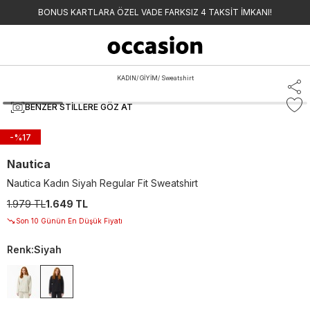
BONUS KARTLARA ÖZEL VADE FARKSIZ 4 TAKSİT İMKANI!
KADIN
/
GİYİM
/
Sweatshirt
BENZER STILLERE GÖZ AT
-%
17
Nautica
Nautica Kadın Siyah Regular Fit Sweatshirt
1.979 TL
1.649 TL
Son 10 Günün En Düşük Fiyatı
Renk
:
Siyah