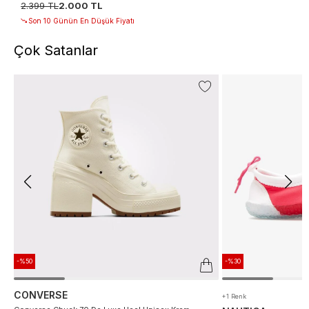
2.399 TL
2.000 TL
Son 10 Günün En Düşük Fiyatı
Çok Satanlar
-%50
-%30
CONVERSE
+1 Renk