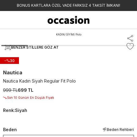
BONUS KARTLARA ÖZEL VADE FARKSIZ 4 TAKSİT İMKANI!
KADIN
/
GİYİM
/
Polo
BENZER STILLERE GÖZ AT
-%
30
Nautica
Nautica Kadın Siyah Regular Fit Polo
999 TL
699 TL
Son 10 Günün En Düşük Fiyatı
Renk
:
Siyah
Beden
Beden Rehberi