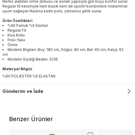
Nefes alabilen örme dokusu ve esnek yapısıyla gün boyu konfor sunar.
Regular fit kesimiyle hem klasik hem de sportif kombinlere mükemmel
uyum sağlayan Nautica kadın polo, zamansız şıklık sunar.
Ürün Özellikleri
%95 Pamuk %5 Elastan
Regular Fit
Kısa Kollu
Polo Yaka
Örme
Modelin Bilgileri; Boy: 180 cm, Göğüs: 80 cm, Bel: 60 cm, Kalça: 92
cm
Modelin Giydiği Beden: S/36
Materyal Bilgisi
%90 POLIESTER %5 ELASTAN
Gönderim ve İade
Benzer Ürünler