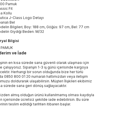
00 Pamuk
assic Fit
sa Kollu
utica J-Class Logo Detayı
banalı Bel
delin Bilgileri; Boy: 188 cm, Göğüs: 97 cm, Bel: 77 cm
delin Giydiği Beden: M/32
yal Bilgisi
 PAMUK
erim ve İade
işinin en kısa sürede sana güvenli olarak ulaşması için
e çalışıyoruz. Siparişin 1-3 iş günü içerisinde kargoya
ecektir. Herhangi bir sorun olduğunda bize her türlü
a 0850 800 01 20 numaralı hattımızdan veya iletişim
muzu doldurarak ulaşabilirsin. Müşteri İlişkileri ekibimiz
sa sürede sana geri dönüş sağlayacaktır.
izden almış olduğun ürünü kullanılmamış olması kaydıyla
n içerisinde ücretsiz şekilde iade edebilirsin. Bu süre
rinin teslim edildiği tarihten itibaren başlar.