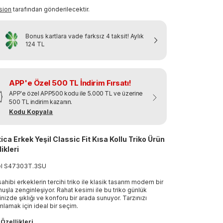
sion
tarafından gönderilecektir.
Bonus kartlara vade farksız 4 taksit!
Aylık
124 TL
APP'e Özel 500 TL İndirim Fırsatı!
APP'e özel APP500 kodu ile 5.000 TL ve üzerine
500 TL indirim kazanın.
Kodu Kopyala
ica Erkek Yeşil Classic Fit Kısa Kollu Triko Ürün
ikleri
el
S47303T
.
3SU
sahibi erkeklerin tercihi triko ile klasik tasarım modern bir
uşla zenginleşiyor. Rahat kesimi ile bu triko günlük
inizde şıklığı ve konforu bir arada sunuyor. Tarzınızı
lamak için ideal bir seçim.
Özellikleri