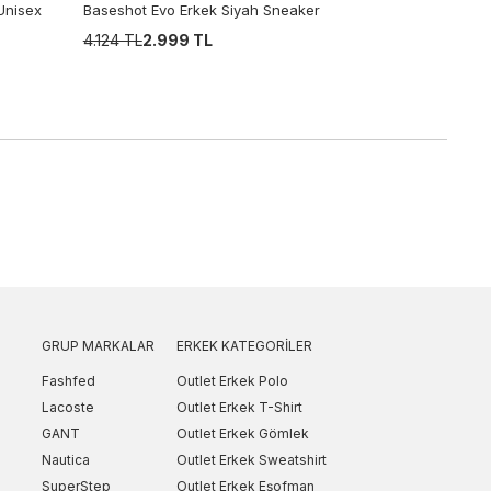
Unisex
Baseshot Evo Erkek Siyah Sneaker
4.124 TL
2.999 TL
GRUP MARKALAR
ERKEK KATEGORILER
Fashfed
Outlet Erkek Polo
Lacoste
Outlet Erkek T-Shirt
GANT
Outlet Erkek Gömlek
Nautica
Outlet Erkek Sweatshirt
SuperStep
Outlet Erkek Eşofman