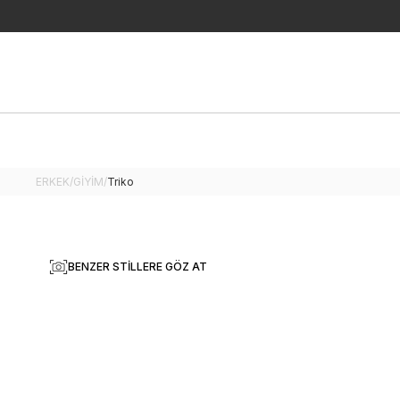
ERKEK
/
GİYİM
/
Triko
BENZER STILLERE GÖZ AT