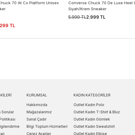
huck 70 At Cx Platform Unisex
Converse Chuck 70 De Luxe Heel 
ker
Siyah/Krem Sneaker
5.999 TL
2.999 TL
.299 TL
KILERI
KURUMSAL
KADIN KATEGORILER
Hakkımızda
Outlet Kadın Polo
 Sorular
Mağazalarımız
Outlet Kadın T-Shirt & Bluz
Politikası
Sanal Çadır
Outlet Kadın Gömlek
lgilendirme
Bilgi Toplum Hizmetleri
Outlet Kadın Sweatshirt
arı
Çerez Ayarları
Outlet Kadın Elbise