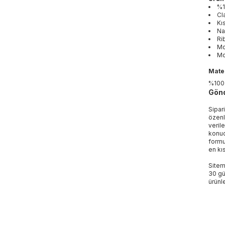
%1
Cl
Kı
Na
Ri
Mo
Mo
Mater
%100
Gönd
Sipar
özenl
veril
konud
formu
en kı
Sitem
30 gü
ürünle