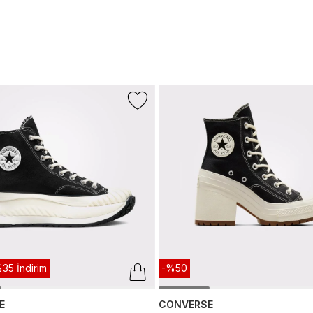
35 İndirim
-%50
E
CONVERSE