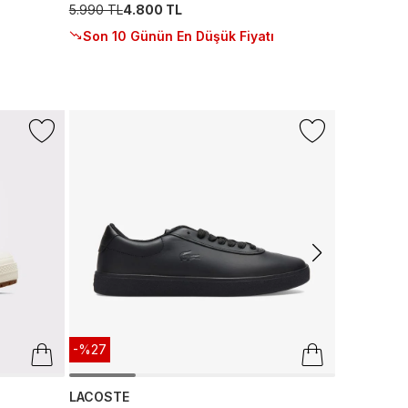
5.990 TL
4.800 TL
Son 10 Günün En Düşük Fiyatı
-%16
NAUTICA
Nautica Erk
499 TL
419
-%27
LACOSTE