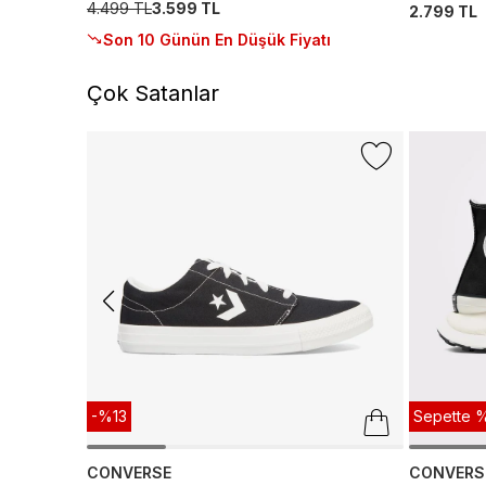
4.499 TL
3.599 TL
2.799 TL
Son 10 Günün En Düşük Fiyatı
Çok Satanlar
-%13
Sepette %
CONVERSE
CONVERS