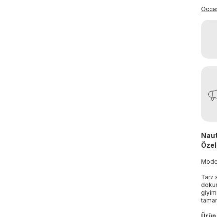
Occa
Naut
Özell
Mod
Tarz 
dokun
giyim
tamam
Ürün 