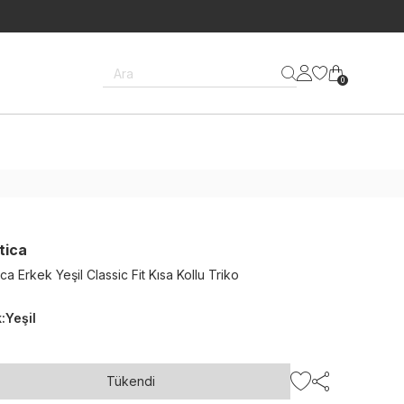
Ara
0
tica
ca Erkek Yeşil Classic Fit Kısa Kollu Triko
k
:
Yeşil
Tükendi