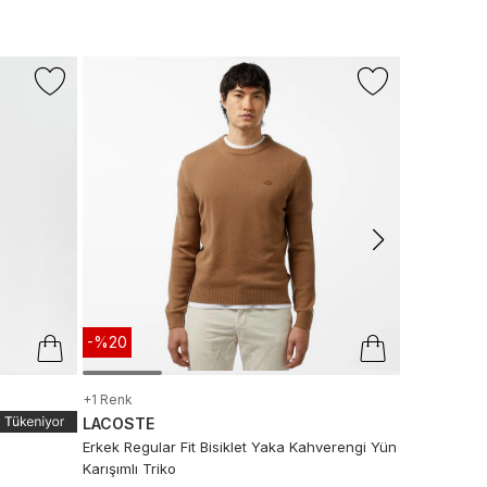
-%33
NAUTICA
Nautica Erke
1.799 TL
1.
Son 10 G
-%20
+1 Renk
LACOSTE
Erkek Regular Fit Bisiklet Yaka Kahverengi Yün
Karışımlı Triko