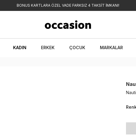
BONUS KARTLARA ÖZEL VADE FARKSIZ 4 TAKSİT İMKANI!
KADIN
ERKEK
ÇOCUK
MARKALAR
Nau
Nauti
Ren