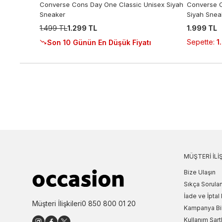
Converse Cons Day One Classic Unisex Siyah
Converse C
Sneaker
Siyah Snea
1.499 TL
1.299 TL
1.999 TL
Sepette
:
1
Son 10 Günün En Düşük Fiyatı
MÜŞTERI İLIŞ
Bize Ulaşın
Sıkça Sorulan
İade ve İptal 
Müşteri İlişkileri
0 850 800 01 20
Kampanya Bi
Kullanım Şartl