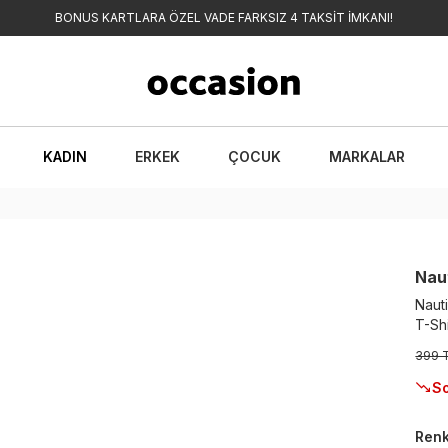
BONUS KARTLARA ÖZEL VADE FARKSIZ 4 TAKSİT İMKANI!
KADIN
ERKEK
ÇOCUK
MARKALAR
Nau
Naut
T-Shi
399 
So
Ren