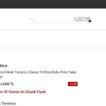
Ara
0
tica
ica Erkek Turuncu Classic Fit Kısa Kollu Polo Yaka
rt
249 TL
-%
38
TL
n 10 Günün En Düşük Fiyatı
k
:
Turuncu