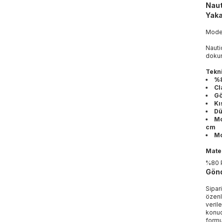
Naut
Yaka
Mod
Nauti
dokun
Tekni
%8
Cl
Gö
Kı
D
Mo
cm
Mo
Mater
%80 
Gönd
Sipar
özenl
veril
konud
formu