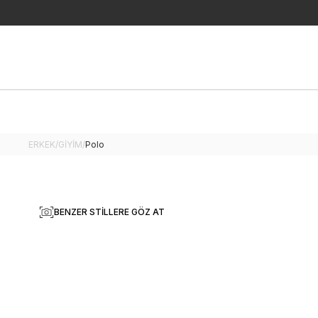
ERKEK
/
GİYİM
/
Polo
BENZER STILLERE GÖZ AT