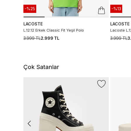
-%25
-%13
LACOSTE
LACOSTE
L.12.12 Erkek Classic Fit Yeşil Polo
Lacoste L.1
3.999 TL
2.999 TL
3.999 TL
3
Son 10 Günün En Düşük Fiyatı
Çok Satanlar