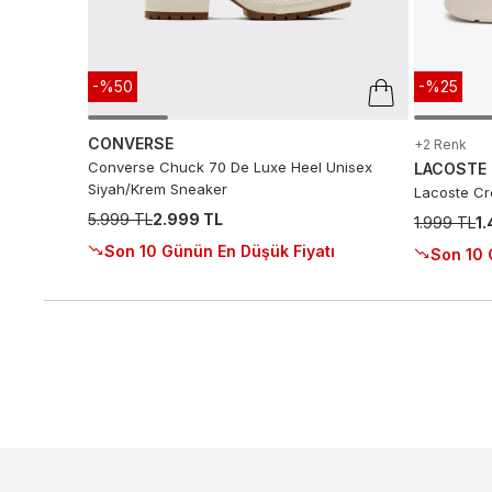
-%50
-%25
CONVERSE
+2 Renk
Converse Chuck 70 De Luxe Heel Unisex
LACOSTE
Siyah/Krem Sneaker
Lacoste Cro
5.999 TL
2.999 TL
1.999 TL
1
Son 10 Günün En Düşük Fiyatı
Son 10 