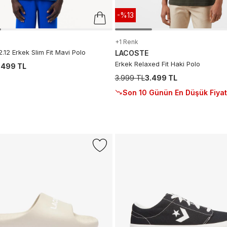
-%13
+1 Renk
2.12 Erkek Slim Fit Mavi Polo
LACOSTE
Erkek Relaxed Fit Haki Polo
.499 TL
3.999 TL
3.499 TL
Son 10 Günün En Düşük Fiyat