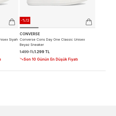
-%13
CONVERSE
isex Siyah
Converse Cons Day One Classic Unisex
Beyaz Sneaker
1.499 TL
1.299 TL
ı
Son 10 Günün En Düşük Fiyatı