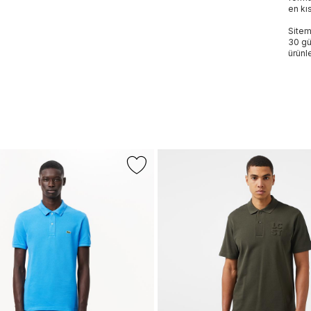
en kı
Sitem
30 gü
ürünle