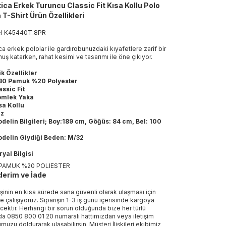
ica Erkek Turuncu Classic Fit Kısa Kollu Polo
 T-Shirt Ürün Özellikleri
el
K45440T
.
8PR
ca erkek pololar ile gardırobunuzdaki kıyafetlere zarif bir
uş katarken, rahat kesimi ve tasarımı ile öne çıkıyor.
k Özellikler
0 Pamuk %20 Polyester
assic Fit
mlek Yaka
sa Kollu
üz
delin Bilgileri; Boy:189 cm, Göğüs: 84 cm, Bel: 100
delin Giydiği Beden: M/32
yal Bilgisi
PAMUK %20 POLIESTER
erim ve İade
işinin en kısa sürede sana güvenli olarak ulaşması için
e çalışıyoruz. Siparişin 1-3 iş günü içerisinde kargoya
ecektir. Herhangi bir sorun olduğunda bize her türlü
a 0850 800 01 20 numaralı hattımızdan veya iletişim
muzu doldurarak ulaşabilirsin. Müşteri İlişkileri ekibimiz