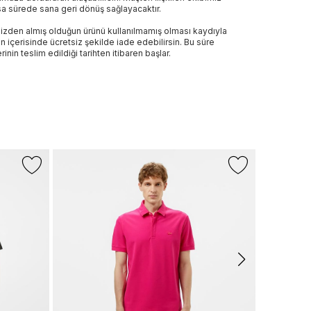
sa sürede sana geri dönüş sağlayacaktır.
izden almış olduğun ürünü kullanılmamış olması kaydıyla
n içerisinde ücretsiz şekilde iade edebilirsin. Bu süre
rinin teslim edildiği tarihten itibaren başlar.
LACOSTE
L.12.12 Erke
3.999 TL