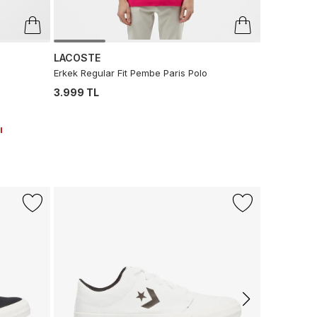
LACOSTE
Erkek Regular Fit Pembe Paris Polo
3.999 TL
ı
-%50
CONVERS
Converse C
Krem Sneak
5.999 TL
2.
Son 10 G