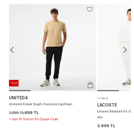
-%23
UNITED4
+3 Renk
United4 Erkek Siyah Oversize Eşofman
LACOSTE
Unisex Relaxed Fit O
1.299 TL
999 TL
Altı
Son 10 Günün En Düşük Fiyatı
2.999 TL