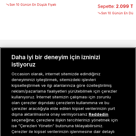
Son 10 Günün En Düşük Fiyatı
Sepette
:
2.099 TL
Son 10 Günün En Düşü
MÜŞTERI İLIŞKILERI
Daha iyi bir deneyim için izninizi
istiyoruz
KURUMSAL
Occasion olarak, internet sitemizde edindiğiniz
KADIN KATEGORILER
deneyiminizi iyileştirmek, sitemizdeki işlevleri
kişiselleştirmek ve ilgi alanlarınıza göre özelleştirilmiş
GRUP MARKALAR
reklam/pazarlama faaliyetleri yürütebilmek için çerezler
kullanıyoruz. İnternet sitemizin çalışması için zorunlu
ERKEK KATEGORILER
olan çerezler dışındaki çerezlerin kullanımına ve bu
çerezler aracılığıyla elde edilen kişisel verilerinizin yurt
dışına aktarılmasına onay vermiyorsanız
Reddedin
seçeneğine; çerezlere ilişkin tercihlerinizi yönetmek için
Müşteri İlişkileri
0 850 800 01 20
ise “Çerezleri Yönetin” butonuna tıklayabilirsiniz.
Çerezler ile kişisel verilerinizin işlenmesine dair detaylı