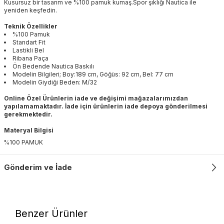
Kusursuz bir tasarım ve %100 pamuk kumaş.Spor şıklığı Nautica ile
yeniden keşfedin.
Teknik Özellikler
%100 Pamuk
Standart Fit
Lastikli Bel
Ribana Paça
Ön Bedende Nautica Baskılı
Modelin Bilgileri; Boy:189 cm, Göğüs: 92 cm, Bel: 77 cm
Modelin Giydiği Beden: M/32
Online Özel Ürünlerin iade ve değişimi mağazalarımızdan
yapılamamaktadır. İade için ürünlerin iade depoya gönderilmesi
gerekmektedir.
Materyal Bilgisi
%100 PAMUK
Gönderim ve İade
Benzer Ürünler