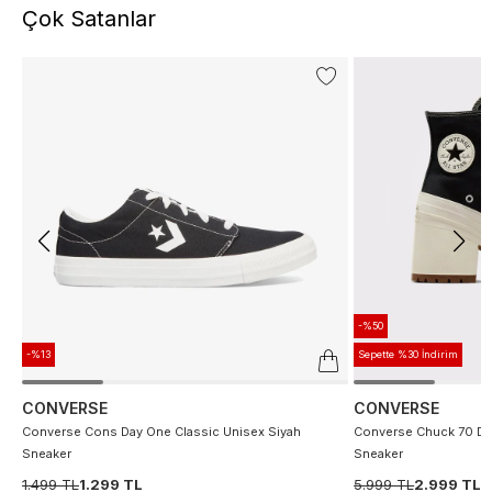
Çok Satanlar
-%50
-%13
Sepette %30 İndirim
CONVERSE
CONVERSE
Converse Cons Day One Classic Unisex Siyah
Converse Chuck 70 De
Sneaker
Sneaker
1.499 TL
1.299 TL
5.999 TL
2.999 TL