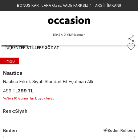
BONUS KARTLARA ÖZEL VADE FARKSIZ 4 TAKSİT İMKANI!
ERKEK
/
GİYİM
/
Eşofman
BENZER STILLERE GÖZ AT
-%
20
Nautica
Nautica Erkek Siyah Standart Fit Eşofman Altı
499 TL
399 TL
Son 10 Günün En Düşük Fiyatı
Renk
:
Siyah
Beden
Beden Rehberi