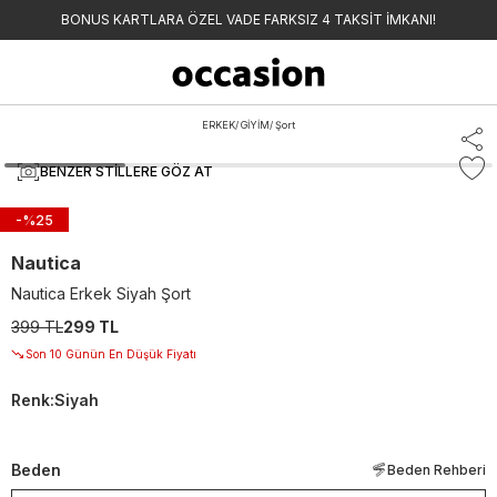
BONUS KARTLARA ÖZEL VADE FARKSIZ 4 TAKSİT İMKANI!
ERKEK
/
GİYİM
/
Şort
BENZER STILLERE GÖZ AT
-%
25
Nautica
Nautica Erkek Siyah Şort
399 TL
299 TL
Son 10 Günün En Düşük Fiyatı
Renk
:
Siyah
Beden
Beden Rehberi