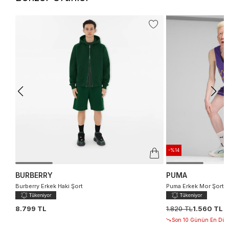
-%14
BURBERRY
PUMA
Burberry Erkek Haki Şort
Puma Erkek Mor Şort
8.799 TL
1.820 TL
1.560 TL
Son 10 Günün En Düşü