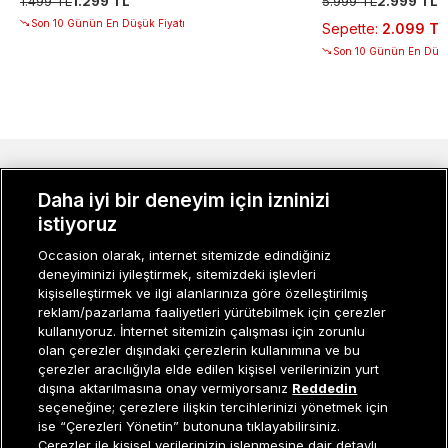
1.499 TL
1.299 TL
5.999 TL
2.999 TL
Son 10 Günün En Düşük Fiyatı
Sepette
:
2.099 TL
Son 10 Günün En Düşü
MÜŞTERI İLIŞKILERI
Daha iyi bir deneyim için izninizi
KURUMSAL
istiyoruz
Occasion olarak, internet sitemizde edindiğiniz
KADIN KATEGORILER
deneyiminizi iyileştirmek, sitemizdeki işlevleri
kişiselleştirmek ve ilgi alanlarınıza göre özelleştirilmiş
GRUP MARKALAR
reklam/pazarlama faaliyetleri yürütebilmek için çerezler
kullanıyoruz. İnternet sitemizin çalışması için zorunlu
ERKEK KATEGORILER
olan çerezler dışındaki çerezlerin kullanımına ve bu
çerezler aracılığıyla elde edilen kişisel verilerinizin yurt
dışına aktarılmasına onay vermiyorsanız
Reddedin
seçeneğine; çerezlere ilişkin tercihlerinizi yönetmek için
Müşteri İlişkileri
0 850 800 01 20
ise “Çerezleri Yönetin” butonuna tıklayabilirsiniz.
Çerezler ile kişisel verilerinizin işlenmesine dair detaylı