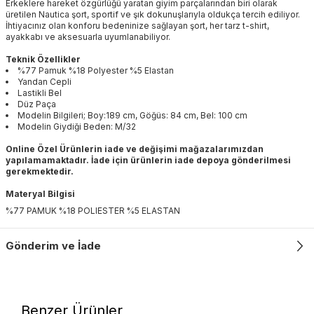
Erkeklere hareket özgürlüğü yaratan giyim parçalarından biri olarak
üretilen Nautica şort, sportif ve şık dokunuşlarıyla oldukça tercih ediliyor.
İhtiyacınız olan konforu bedeninize sağlayan şort, her tarz t-shirt,
ayakkabı ve aksesuarla uyumlanabiliyor.
Teknik Özellikler
%77 Pamuk %18 Polyester %5 Elastan
Yandan Cepli
Lastikli Bel
Düz Paça
Modelin Bilgileri; Boy:189 cm, Göğüs: 84 cm, Bel: 100 cm
Modelin Giydiği Beden: M/32
Online Özel Ürünlerin iade ve değişimi mağazalarımızdan
yapılamamaktadır. İade için ürünlerin iade depoya gönderilmesi
gerekmektedir.
Materyal Bilgisi
%77 PAMUK %18 POLIESTER %5 ELASTAN
Gönderim ve İade
Benzer Ürünler