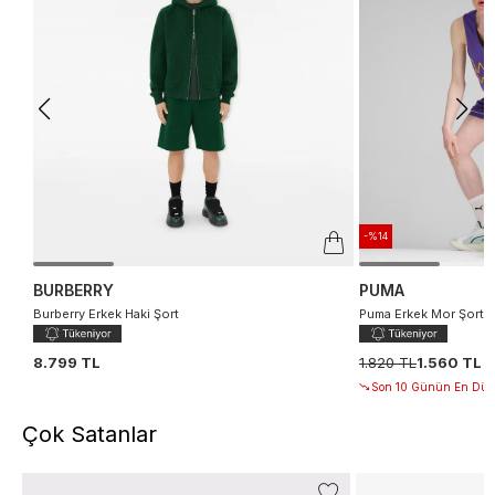
-%14
BURBERRY
PUMA
Burberry Erkek Haki Şort
Puma Erkek Mor Şort
8.799 TL
1.820 TL
1.560 TL
Son 10 Günün En Düşü
Çok Satanlar