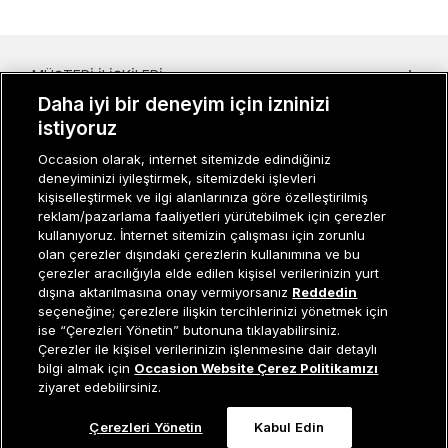
MÜŞTERI İLIŞKILERI
Daha iyi bir deneyim için izninizi
KURUMSAL
istiyoruz
KADIN KATEGORILER
Occasion olarak, internet sitemizde edindiğiniz
deneyiminizi iyileştirmek, sitemizdeki işlevleri
kişiselleştirmek ve ilgi alanlarınıza göre özelleştirilmiş
GRUP MARKALAR
reklam/pazarlama faaliyetleri yürütebilmek için çerezler
kullanıyoruz. İnternet sitemizin çalışması için zorunlu
ERKEK KATEGORILER
olan çerezler dışındaki çerezlerin kullanımına ve bu
çerezler aracılığıyla elde edilen kişisel verilerinizin yurt
dışına aktarılmasına onay vermiyorsanız
Reddedin
seçeneğine; çerezlere ilişkin tercihlerinizi yönetmek için
Müşteri İlişkileri
0 850 800 01 20
ise “Çerezleri Yönetin” butonuna tıklayabilirsiniz.
Çerezler ile kişisel verilerinizin işlenmesine dair detaylı
Tükendi
bilgi almak için
Occasion Website Çerez Politikamızı
ziyaret edebilirsiniz.
Occasion bir EREN PERAKENDE markasıdır. © Eren Holding
Çerezleri Yönetin
Kabul Edin
0