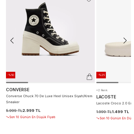
-%50
-%25
CONVERSE
+2 Renk
Converse Chuck 70 De Luxe Heel Unisex Siyah/Krem
LACOSTE
Sneaker
Lacoste Croco 2.0 Erke
5.999 TL
2.999 TL
1.999 TL
1.499 TL
Son 10 Günün En Düşük Fiyatı
Son 10 Günün En Düşü