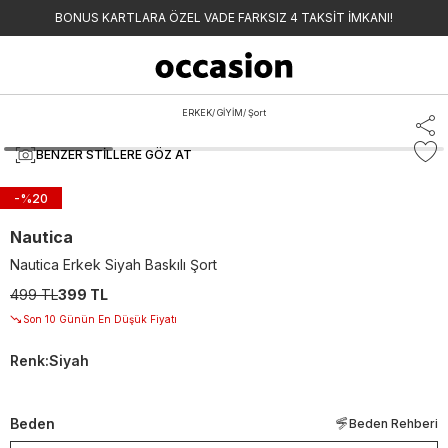
BONUS KARTLARA ÖZEL VADE FARKSIZ 4 TAKSİT İMKANI!
ERKEK
/
GİYİM
/
Şort
BENZER STILLERE GÖZ AT
-%
20
Nautica
Nautica Erkek Siyah Baskılı Şort
499 TL
399 TL
Son 10 Günün En Düşük Fiyatı
Renk
:
Siyah
Beden
Beden Rehberi