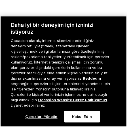
Daha iyi bir deneyim için izninizi
MÜŞTERI İLIŞKILERI
istiyoruz
KURUMSAL
Occasion olarak, internet sitemizde edindiğiniz
deneyiminizi iyileştirmek, sitemizdeki işlevleri
KADIN KATEGORILER
kişiselleştirmek ve ilgi alanlarınıza göre özelleştirilmiş
reklam/pazarlama faaliyetleri yürütebilmek için çerezler
GRUP MARKALAR
kullanıyoruz. İnternet sitemizin çalışması için zorunlu
olan çerezler dışındaki çerezlerin kullanımına ve bu
çerezler aracılığıyla elde edilen kişisel verilerinizin yurt
ERKEK KATEGORILER
dışına aktarılmasına onay vermiyorsanız
Reddedin
seçeneğine; çerezlere ilişkin tercihlerinizi yönetmek için
ise “Çerezleri Yönetin” butonuna tıklayabilirsiniz.
Çerezler ile kişisel verilerinizin işlenmesine dair detaylı
Müşteri İlişkileri
0 850 800 01 20
Sepete Ekle
bilgi almak için
Occasion Website Çerez Politikamızı
ziyaret edebilirsiniz.
Çerezleri Yönetin
Kabul Edin
Occasion bir EREN PERAKENDE markasıdır. © Eren Holding
0