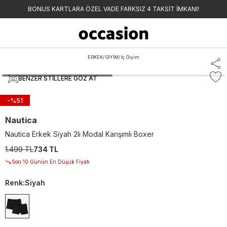
BONUS KARTLARA ÖZEL VADE FARKSIZ 4 TAKSİT İMKANI!
ERKEK
/
GİYİM
/
İç Giyim
BENZER STILLERE GÖZ AT
-%
51
Nautica
Nautica Erkek Siyah 2li Modal Karışımlı Boxer
1.499 TL
734 TL
Son 10 Günün En Düşük Fiyatı
Renk
:
Siyah