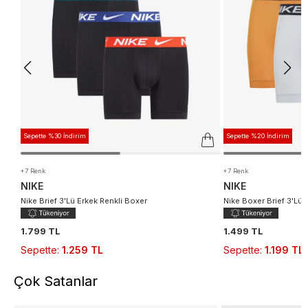
Sepette %30 İndirim
Sepette %20 İndirim
+7 Renk
+7 Renk
NIKE
NIKE
Nike Brief 3'Lü Erkek Renkli Boxer
Nike Boxer Brief 3'Lü 
1.799 TL
1.499 TL
Sepette
:
1.259 TL
Sepette
:
1.199 TL
Çok Satanlar