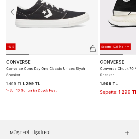
-%13
Sepette %35 İndirim
CONVERSE
CONVERSE
Converse Cons Day One Classic Unisex Siyah
Converse Chuck 70 At 
Sneaker
Sneaker
1.499 TL
1.299 TL
1.999 TL
Son 10 Günün En Düşük Fiyatı
Sepette
:
1.299 TL
MÜŞTERI İLIŞKILERI