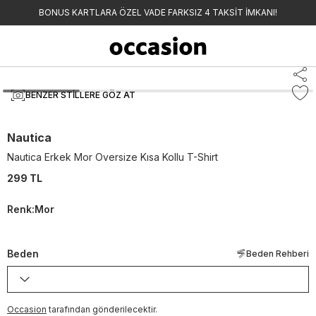
BONUS KARTLARA ÖZEL VADE FARKSIZ 4 TAKSİT İMKANI!
BENZER STILLERE GÖZ AT
Nautica
Nautica Erkek Mor Oversize Kısa Kollu T-Shirt
299 TL
Renk
:
Mor
Beden
Beden Rehberi
Occasion
tarafından gönderilecektir.