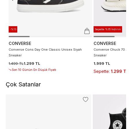
-%13
Sepette %35 İndirim
CONVERSE
CONVERSE
Converse Cons Day One Classic Unisex Siyah
Converse Chuck 70 At 
Sneaker
Sneaker
1.499 TL
1.299 TL
1.999 TL
Son 10 Günün En Düşük Fiyatı
Sepette
:
1.299 TL
Çok Satanlar