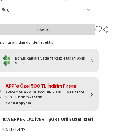
Seç
Tükendi
sion
tarafından gönderilecektir.
Bonus kartlara vade farksız 4 taksit!
Aylık
99 TL
APP'e Özel 500 TL İndirim Fırsatı!
APP'e özel APP500 kodu ile 5.000 TL ve üzerine
500 TL indirim kazanın.
Kodu Kopyala
ICA ERKEK LACİVERT ŞORT Ürün Özellikleri
el
K15417T
.
4NV