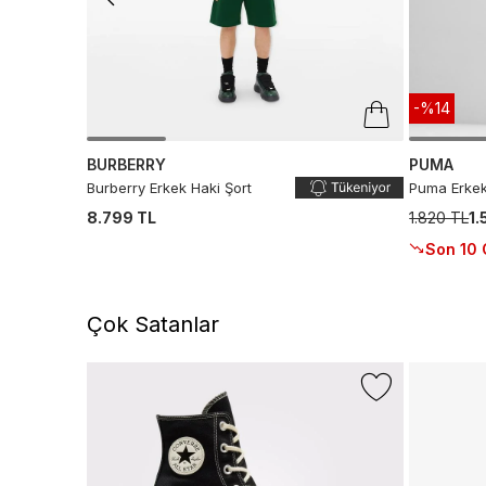
-%14
BURBERRY
PUMA
Burberry Erkek Haki Şort
Puma Erkek
8.799 TL
1.820 TL
1.
Son 10 
Çok Satanlar