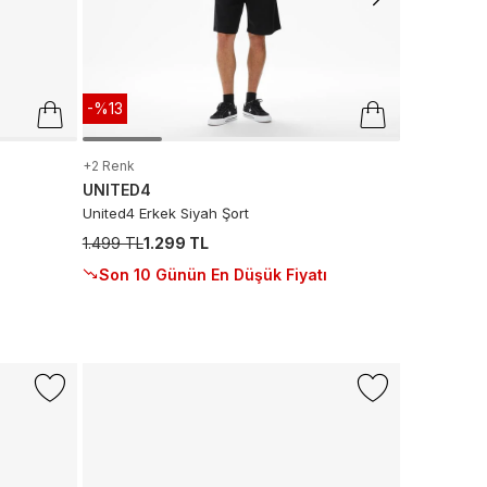
-%13
+2 Renk
UNITED4
United4 Erkek Siyah Şort
1.499 TL
1.299 TL
Son 10 Günün En Düşük Fiyatı
-%50
CONVERS
Converse C
Krem Sneak
5.999 TL
2.