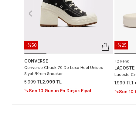
-%50
-%25
CONVERSE
+2 Renk
Converse Chuck 70 De Luxe Heel Unisex
LACOSTE
Siyah/Krem Sneaker
Lacoste Cro
5.999 TL
2.999 TL
1.999 TL
1
Son 10 Günün En Düşük Fiyatı
Son 10 