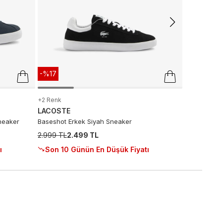
Son 10 G
-%17
+2 Renk
LACOSTE
neaker
Baseshot Erkek Siyah Sneaker
2.999 TL
2.499 TL
ı
Son 10 Günün En Düşük Fiyatı