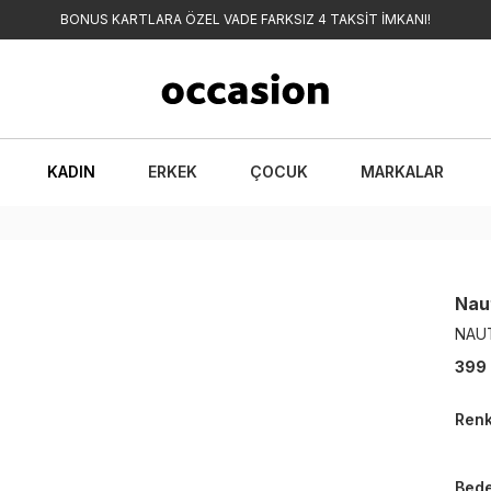
BONUS KARTLARA ÖZEL VADE FARKSIZ 4 TAKSİT İMKANI!
KADIN
ERKEK
ÇOCUK
MARKALAR
Nau
NAU
399
Ren
Bed