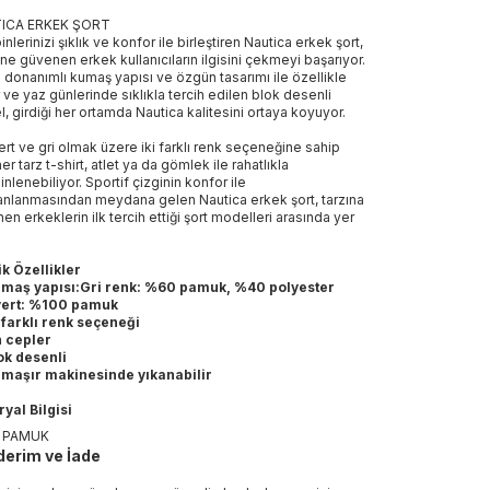
ICA ERKEK ŞORT
nlerinizi şıklık ve konfor ile birleştiren Nautica erkek şort,
ne güvenen erkek kullanıcıların ilgisini çekmeyi başarıyor.
 donanımlı kumaş yapısı ve özgün tasarımı ile özellikle
 ve yaz günlerinde sıklıkla tercih edilen blok desenli
, girdiği her ortamda Nautica kalitesini ortaya koyuyor.
ert ve gri olmak üzere iki farklı renk seçeneğine sahip
her tarz t-shirt, atlet ya da gömlek ile rahatlıkla
nlenebiliyor. Sportif çizginin konfor ile
nlanmasından meydana gelen Nautica erkek şort, tarzına
en erkeklerin ilk tercih ettiği şort modelleri arasında yer
.
k Özellikler
maş yapısı:Gri renk: %60 pamuk, %40 polyester
vert: %100 pamuk
i farklı renk seçeneği
 cepler
ok desenli
maşır makinesinde yıkanabilir
yal Bilgisi
 PAMUK
erim ve İade