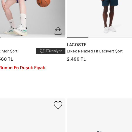
LACOSTE
 Mor Şort
Erkek Relaxed Fit Lacivert Şort
560 TL
2.499 TL
Günün En Düşük Fiyatı