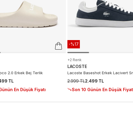
-%17
+2 Renk
LACOSTE
co 2.0 Erkek Bej Terlik
Lacoste Baseshot Erkek Lacivert S
.499 TL
2.999 TL
2.499 TL
Günün En Düşük Fiyatı
Son 10 Günün En Düşük Fiyat