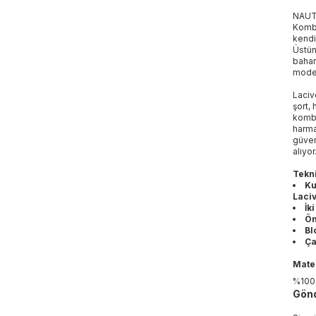
NAUT
Kombi
kendi
Üstün
bahar
model
Laciv
şort, 
kombi
harma
güven
alıyor
Tekni
Ku
Laci
İk
Ön
Bl
Ça
Mater
%100
Gönd