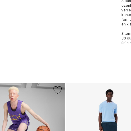
Sipar
özenl
veril
konud
formu
en kı
Sitem
30 gü
ürünle