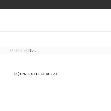
ERKEK
/
GİYİM
/
Şort
BENZER STILLERE GÖZ AT