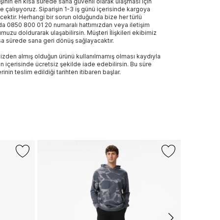
işinin en kısa sürede sana güvenli olarak ulaşması için
e çalışıyoruz. Siparişin 1-3 iş günü içerisinde kargoya
ecektir. Herhangi bir sorun olduğunda bize her türlü
a 0850 800 01 20 numaralı hattımızdan veya iletişim
muzu doldurarak ulaşabilirsin. Müşteri İlişkileri ekibimiz
sa sürede sana geri dönüş sağlayacaktır.
izden almış olduğun ürünü kullanılmamış olması kaydıyla
n içerisinde ücretsiz şekilde iade edebilirsin. Bu süre
rinin teslim edildiği tarihten itibaren başlar.
+1 Renk
MC KINLE
Mckinley Sa
999 TL