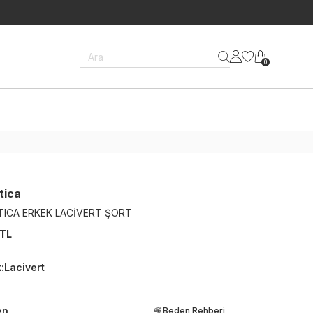
Ara
0
tica
TICA ERKEK LACİVERT ŞORT
 TL
k
:
Lacivert
en
Beden Rehberi