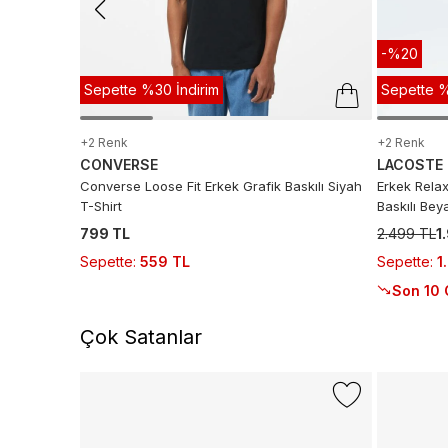
-%20
Sepette %30 İndirim
Sepette %
+2 Renk
+2 Renk
CONVERSE
LACOSTE
Converse Loose Fit Erkek Grafik Baskılı Siyah
Erkek Relax
T-Shirt
Baskılı Bey
799 TL
2.499 TL
1
Sepette
:
559 TL
Sepette
:
1
Son 10 
Çok Satanlar