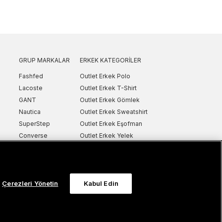
GRUP MARKALAR
ERKEK KATEGORILER
Fashfed
Outlet Erkek Polo
Lacoste
Outlet Erkek T-Shirt
GANT
Outlet Erkek Gömlek
Nautica
Outlet Erkek Sweatshirt
SuperStep
Outlet Erkek Eşofman
Converse
Outlet Erkek Yelek
Intersport
Outlet Erkek Mont & Ceket
ker
UNITED4
Outlet Erkek Spor Ayakkabı & Sneaker
Sanal Çadır
Outlet Erkek Terlik & Sandalet
Çerezleri Yönetin
Kabul Edin