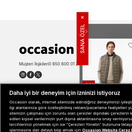
✕
SANA ÖZEL
MÜŞTERI İLIŞ
Bize Ulaşın
Sıkça Sorulan
İade ve İptal 
Müşteri İlişkileri
0 850 800 01 20
Kampanya Bi
Kullanım Şartl
Aydınlatma M
-%14
Site Haritası
Daha iyi bir deneyim için izninizi istiyoruz
Misafir Üye S
Nautica Erkek Kahverengi
Occasion olarak, internet sitemizde edindiğiniz deneyiminizi iyileşti
İşlem Rehber
Regular Fit Yelek
ilgi alanlarınıza göre özelleştirilmiş reklam/pazarlama faaliyetleri y
sitemizin çalışması için zorunlu olan çerezler dışındaki çerezlerin 
3.499 TL
2.999 TL
edilen kişisel verilerinizin yurt dışına aktarılmasına onay vermiyor
tercihlerinizi yönetmek için ise “Çerezleri Yönetin” butonuna tıklayabi
işlenmesine dair detaylı bilgi almak için
Occasion Website Çerez 