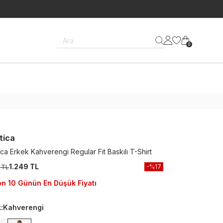
Ara
0
tica
ca Erkek Kahverengi Regular Fit Baskılı T-Shirt
1.249 TL
-%
17
 TL
n 10 Günün En Düşük Fiyatı
k
:
Kahverengi