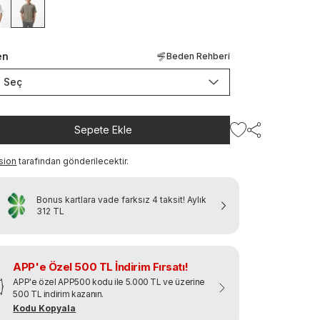
en
Beden Rehberi
Seç
Sepete Ekle
sion
tarafından gönderilecektir.
Bonus kartlara vade farksız 4 taksit!
Aylık
312 TL
APP'e Özel 500 TL İndirim Fırsatı!
APP'e özel APP500 kodu ile 5.000 TL ve üzerine
500 TL indirim kazanın.
Kodu Kopyala