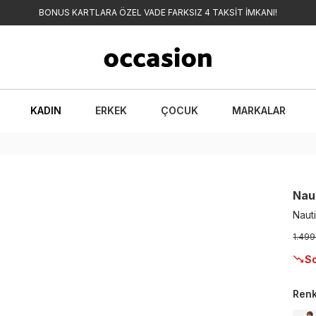
BONUS KARTLARA ÖZEL VADE FARKSIZ 4 TAKSİT İMKANI!
KADIN
ERKEK
ÇOCUK
MARKALAR
Nau
Nauti
1.499
So
Ren