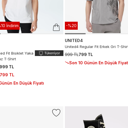
10 İndirim
-%20
UNITED4
United4 Regular Fit Erkek Gri T-Shir
ed Fit Bisiklet Yaka
999 TL
799 TL
az T-Shirt
Son 10 Günün En Düşük Fiyat
.999 TL
.799 TL
Günün En Düşük Fiyatı