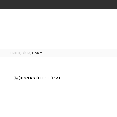
ERKEK
/
GİYİM
/
T-Shirt
BENZER STILLERE GÖZ AT