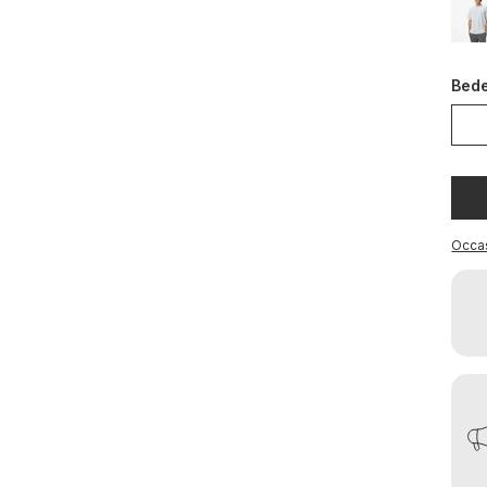
Bed
Occa