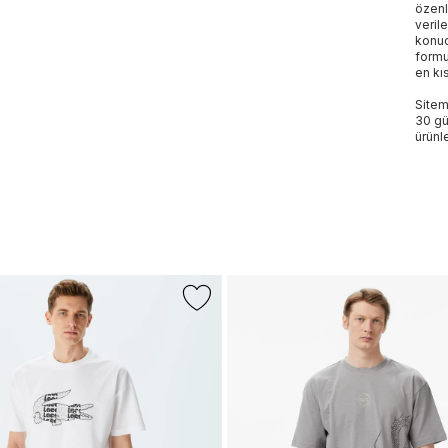
özenl
veril
konud
formu
en kı
Sitem
30 gü
ürünle