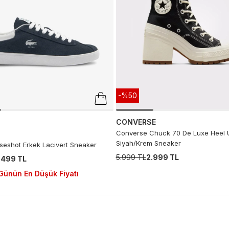
-%50
CONVERSE
Converse Chuck 70 De Luxe Heel 
Siyah/Krem Sneaker
seshot Erkek Lacivert Sneaker
5.999 TL
2.999 TL
.499 TL
Günün En Düşük Fiyatı