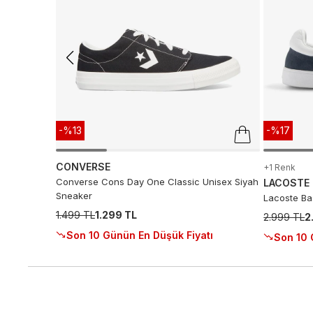
-%13
-%17
CONVERSE
+1 Renk
Converse Cons Day One Classic Unisex Siyah
LACOSTE
Sneaker
Lacoste Ba
1.499 TL
1.299 TL
2.999 TL
2
Son 10 Günün En Düşük Fiyatı
Son 10 