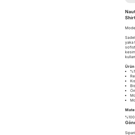
Naut
Shir
Mod
Sadel
yaka 
sofis
kesim
kulla
Ürün 
%1
Re
Kı
Bi
Ön
Mo
Mo
Mater
%100
Gönd
Sipar