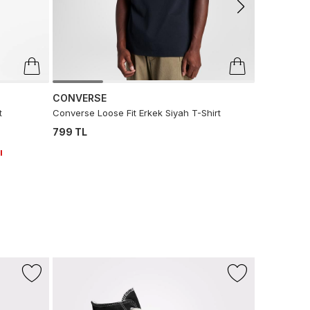
CONVERSE
t
Converse Loose Fit Erkek Siyah T-Shirt
799 TL
ı
-%43
LACOSTE
L.12.12 Erkek
6.990 TL
3