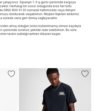
e çalışıyoruz. Siparişin 1-3 iş günü içerisinde kargoya
ecektir. Herhangi bir sorun olduğunda bize her türlü
a 0850 800 01 20 numaralı hattımızdan veya iletişim
muzu doldurarak ulaşabilirsin. Müşteri İlişkileri ekibimiz
sa sürede sana geri dönüş sağlayacaktır.
izden almış olduğun ürünü kullanılmamış olması kaydıyla
n içerisinde ücretsiz şekilde iade edebilirsin. Bu süre
rinin teslim edildiği tarihten itibaren başlar.
-%25
NAUTICA
Nautica Erke
720 TL
540