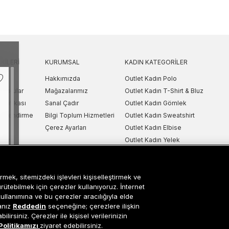
KILERI
KURUMSAL
KADIN KATEGORILER
Hakkımızda
Outlet Kadın Polo
 Sorular
Mağazalarımız
Outlet Kadın T-Shirt & Bluz
Politikası
Sanal Çadır
Outlet Kadın Gömlek
lgilendirme
Bilgi Toplum Hizmetleri
Outlet Kadın Sweatshirt
arı
Çerez Ayarları
Outlet Kadın Elbise
etni
Outlet Kadın Yelek
Outlet Kadın Mont & Ceket
ipariş Takip
Outlet Kadın Spor Ayakkabı & Snea
rmek, sitemizdeki işlevleri kişiselleştirmek ve
i
Outlet Kadın Çanta & Cüzdan
ürütebilmek için çerezler kullanıyoruz. İnternet
kullanımına ve bu çerezler aracılığıyla elde
sanız
Reddedin
seçeneğine; çerezlere ilişkin
lirsiniz. Çerezler ile kişisel verilerinizin
Occasion bir EREN PERAKENDE markasıdır. © Eren Holding
Politikamızı
ziyaret edebilirsiniz.