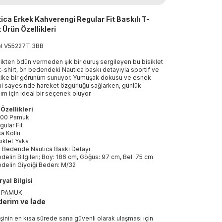
ica Erkek Kahverengi Regular Fit Baskılı T-
t Ürün Özellikleri
el
V55227T
.
3BB
ikten ödün vermeden şık bir duruş sergileyen bu bisiklet
t-shirt, ön bedendeki Nautica baskı detayıyla sportif ve
tike bir görünüm sunuyor. Yumuşak dokusu ve esnek
i sayesinde hareket özgürlüğü sağlarken, günlük
nım için ideal bir seçenek oluyor.
Özellikleri
00 Pamuk
gular Fit
sa Kollu
siklet Yaka
 Bedende Nautica Baskı Detayı
delin Bilgileri; Boy: 186 cm, Göğüs: 97 cm, Bel: 75 cm
delin Giydiği Beden: M/32
yal Bilgisi
 PAMUK
erim ve İade
işinin en kısa sürede sana güvenli olarak ulaşması için