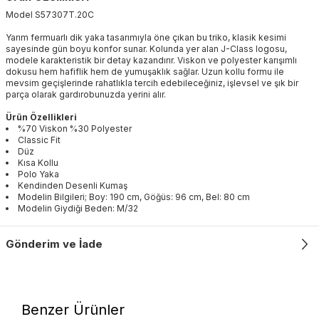
Model
S57307T
.
20C
Yarım fermuarlı dik yaka tasarımıyla öne çıkan bu triko, klasik kesimi
sayesinde gün boyu konfor sunar. Kolunda yer alan J-Class logosu,
modele karakteristik bir detay kazandırır. Viskon ve polyester karışımlı
dokusu hem hafiflik hem de yumuşaklık sağlar. Uzun kollu formu ile
mevsim geçişlerinde rahatlıkla tercih edebileceğiniz, işlevsel ve şık bir
parça olarak gardırobunuzda yerini alır.
Ürün Özellikleri
%70 Viskon %30 Polyester
Classic Fit
Düz
Kısa Kollu
Polo Yaka
Kendinden Desenli Kumaş
Modelin Bilgileri; Boy: 190 cm, Göğüs: 96 cm, Bel: 80 cm
Modelin Giydiği Beden: M/32
Gönderim ve İade
Benzer Ürünler