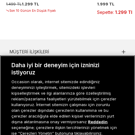
1.499 TL
1.299 TL
1.999 TL
Son 10 Günün En Düşük Fiyatı
Sepette
:
1.299 TL
MÜŞTERI İLIŞKILERI
KURUMSAL
Daha iyi bir deneyim için izninizi
istiyoruz
KADIN KATEGORILER
Occasion olarak, internet sitemizde edindiğiniz
deneyiminizi iyileştirmek, sitemizdeki işlevleri
GRUP MARKALAR
kişiselleştirmek ve ilgi alanlarınıza göre özelleştirilmiş
reklam/pazarlama faaliyetleri yürütebilmek için çerezler
ERKEK KATEGORILER
kullanıyoruz. İnternet sitemizin çalışması için zorunlu
olan çerezler dışındaki çerezlerin kullanımına ve bu
çerezler aracılığıyla elde edilen kişisel verilerinizin yurt
dışına aktarılmasına onay vermiyorsanız
Reddedin
Müşteri İlişkileri
0 850 800 01 20
seçeneğine; çerezlere ilişkin tercihlerinizi yönetmek için
ise “Çerezleri Yönetin” butonuna tıklayabilirsiniz.