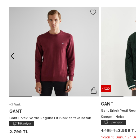
-%20
GANT
+3 Renk
Gant Erkek Yeşil Regul
GANT
Karışımlı Hırka
Gant Erkek Bordo Regular Fit Bisiklet Yaka Kazak
4.499 TL
3.599 TL
2.799 TL
Son 10 Günün En Düşü