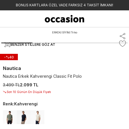
BONUS KARTLARA ÖZEL VADE FARKSIZ 4 TAKSİT İMKANI!
ERKEK
/
GİYİM
/
Triko
BENZER STILLERE GÖZ AT
-%
40
Nautica
Nautica Erkek Kahverengi Classic Fit Polo
3.499 TL
2.099 TL
Son 10 Günün En Düşük Fiyatı
Renk
:
Kahverengi