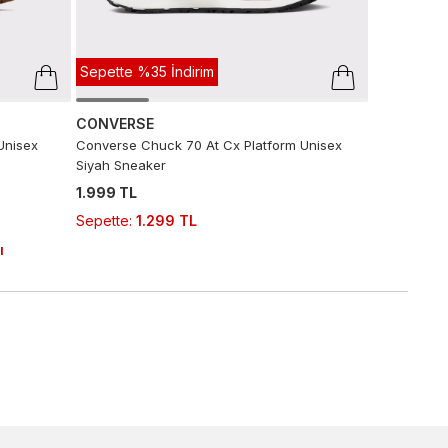
Sepette %35 İndirim
CONVERSE
Unisex
Converse Chuck 70 At Cx Platform Unisex
Siyah Sneaker
1.999 TL
Sepette
:
1.299 TL
ı