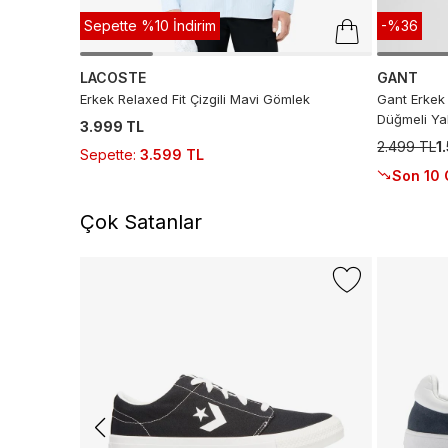
Sepette %10 İndirim
-%36
LACOSTE
GANT
Erkek Relaxed Fit Çizgili Mavi Gömlek
Gant Erkek 
Düğmeli Y
3.999 TL
2.499 TL
1
Sepette
:
3.599 TL
Son 10 
Çok Satanlar