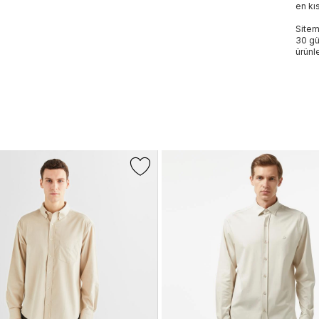
en kı
Sitem
30 gü
ürünle