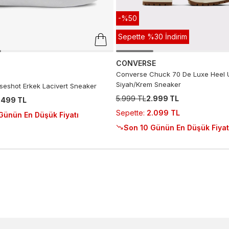
-%50
Sepette %30 İndirim
CONVERSE
Converse Chuck 70 De Luxe Heel 
Siyah/Krem Sneaker
seshot Erkek Lacivert Sneaker
5.999 TL
2.999 TL
.499 TL
Sepette
:
2.099 TL
Günün En Düşük Fiyatı
Son 10 Günün En Düşük Fiyat