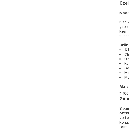
Özell
Mod
Klasi
yapıs
kesim
sunar
Ürün 
%1
Cl
Uz
Ka
Gö
Mo
Mo
Mater
%100
Gönd
Sipar
özenl
veril
konud
formu