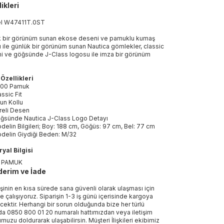
ikleri
el
W47411T
.
0ST
k bir görünüm sunan ekose deseni ve pamuklu kumaş
ı ile günlük bir görünüm sunan Nautica gömlekler, classic
i ve göğsünde J-Class logosu ile imza bir görünüm
.
Özellikleri
00 Pamuk
assic Fit
un Kollu
reli Desen
ğsünde Nautica J-Class Logo Detayı
delin Bilgileri; Boy: 188 cm, Göğüs: 97 cm, Bel: 77 cm
delin Giydiği Beden: M/32
yal Bilgisi
 PAMUK
erim ve İade
işinin en kısa sürede sana güvenli olarak ulaşması için
e çalışıyoruz. Siparişin 1-3 iş günü içerisinde kargoya
ecektir. Herhangi bir sorun olduğunda bize her türlü
a 0850 800 01 20 numaralı hattımızdan veya iletişim
muzu doldurarak ulaşabilirsin. Müşteri İlişkileri ekibimiz