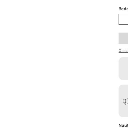
Bed
Occa
Naut