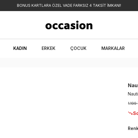
BONUS KARTLARA ÖZEL VADE FARKSIZ 4 TAKSİT İMKANI!
KADIN
ERKEK
ÇOCUK
MARKALAR
Nau
Naut
1.199
So
Ren