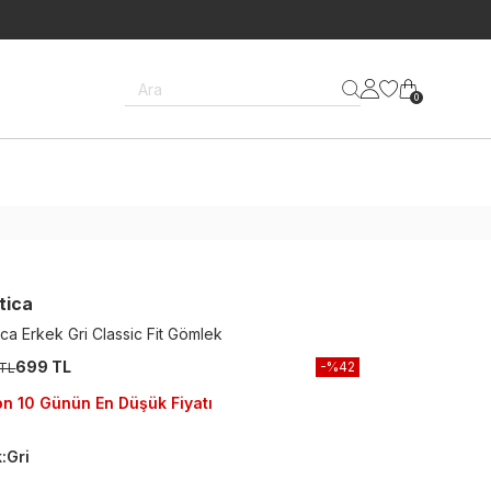
Ara
0
tica
ica Erkek Gri Classic Fit Gömlek
699 TL
-%
42
 TL
n 10 Günün En Düşük Fiyatı
k
:
Gri