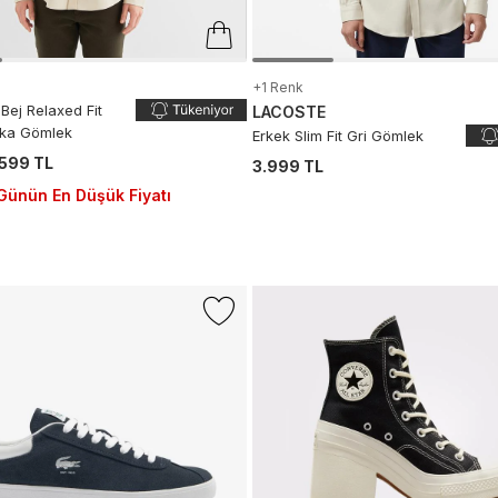
+1 Renk
Bej Relaxed Fit
LACOSTE
aka Gömlek
Erkek Slim Fit Gri Gömlek
.599 TL
3.999 TL
Günün En Düşük Fiyatı