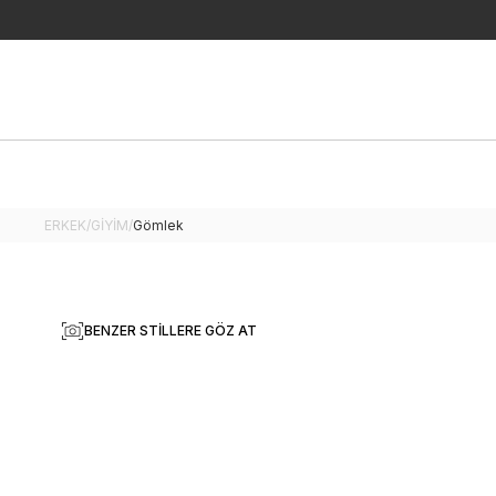
ERKEK
/
GİYİM
/
Gömlek
BENZER STILLERE GÖZ AT