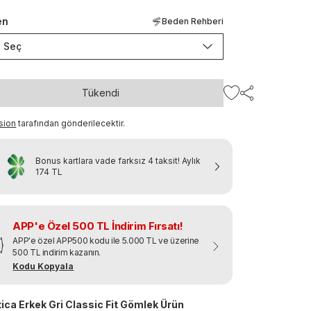
en
Beden Rehberi
Seç
Tükendi
sion
tarafından gönderilecektir.
Bonus kartlara vade farksız 4 taksit!
Aylık
174 TL
APP'e Özel 500 TL İndirim Fırsatı!
APP'e özel APP500 kodu ile 5.000 TL ve üzerine
500 TL indirim kazanın.
Kodu Kopyala
ica Erkek Gri Classic Fit Gömlek Ürün