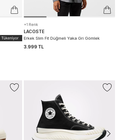
+1 Renk
LACOSTE
Erkek Slim Fit Düğmeli Yaka Gri Gömlek
3.999 TL
-%43
LACOSTE
L.12.12 Erkek
6.990 TL
3