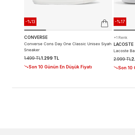
-%13
-%17
CONVERSE
+1 Renk
Converse Cons Day One Classic Unisex Siyah
LACOSTE
Sneaker
Lacoste Ba
1.499 TL
1.299 TL
2.999 TL
2
Son 10 Günün En Düşük Fiyatı
Son 10 