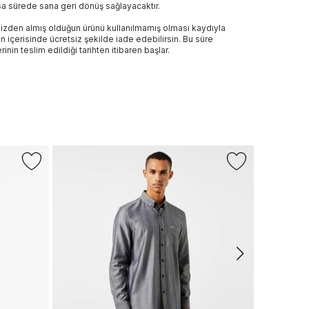
sa sürede sana geri dönüş sağlayacaktır.
izden almış olduğun ürünü kullanılmamış olması kaydıyla
n içerisinde ücretsiz şekilde iade edebilirsin. Bu süre
rinin teslim edildiği tarihten itibaren başlar.
+1 Renk
LACOSTE
Erkek Slim 
3.999 TL