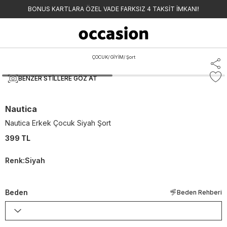
BONUS KARTLARA ÖZEL VADE FARKSIZ 4 TAKSİT İMKANI!
ÇOCUK
/
GİYİM
/
Şort
BENZER STILLERE GÖZ AT
Nautica
Nautica Erkek Çocuk Siyah Şort
399 TL
Renk
:
Siyah
Beden
Beden Rehberi