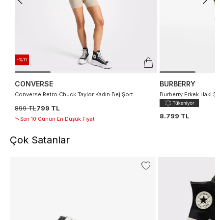
-%11
CONVERSE
BURBERRY
Converse Retro Chuck Taylor Kadın Bej Şort
Burberry Erkek Haki Şo
899 TL
799 TL
8.799 TL
Son 10 Günün En Düşük Fiyatı
Çok Satanlar