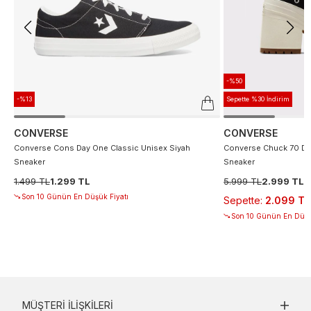
-%50
-%13
Sepette %30 İndirim
CONVERSE
CONVERSE
Converse Cons Day One Classic Unisex Siyah
Converse Chuck 70 De
Sneaker
Sneaker
1.499 TL
1.299 TL
5.999 TL
2.999 TL
Son 10 Günün En Düşük Fiyatı
Sepette
:
2.099 TL
Son 10 Günün En Düşü
MÜŞTERI İLIŞKILERI