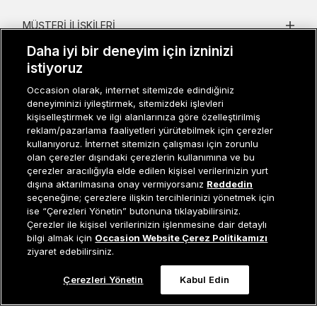
MÜŞTERI İLIŞKILERI
Daha iyi bir deneyim için izninizi
KURUMSAL
istiyoruz
KADIN KATEGORILER
Occasion olarak, internet sitemizde edindiğiniz
deneyiminizi iyileştirmek, sitemizdeki işlevleri
GRUP MARKALAR
kişiselleştirmek ve ilgi alanlarınıza göre özelleştirilmiş
reklam/pazarlama faaliyetleri yürütebilmek için çerezler
ERKEK KATEGORILER
kullanıyoruz. İnternet sitemizin çalışması için zorunlu
olan çerezler dışındaki çerezlerin kullanımına ve bu
çerezler aracılığıyla elde edilen kişisel verilerinizin yurt
dışına aktarılmasına onay vermiyorsanız
Reddedin
Müşteri İlişkileri
0 850 800 01 20
seçeneğine; çerezlere ilişkin tercihlerinizi yönetmek için
ise “Çerezleri Yönetin” butonuna tıklayabilirsiniz.
Çerezler ile kişisel verilerinizin işlenmesine dair detaylı
Tükendi
bilgi almak için
Occasion Website Çerez Politikamızı
ziyaret edebilirsiniz.
Occasion bir EREN PERAKENDE markasıdır. © Eren Holding
Çerezleri Yönetin
Kabul Edin
0