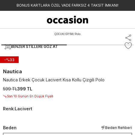
BONUS KARTLARA ÖZEL VADE FARKSIZ 4 TAKSİT İMKANI!
ÇOCUK
/
GİYİM
/
Polo
BENZER STILLERE GÖZ AT
-%
33
Nautica
Nautica Erkek Çocuk Lacivert Kısa Kollu Çizgili Polo
599 TL
399 TL
Son 10 Günün En Düşük Fiyatı
Renk
:
Lacivert
Beden
Beden Rehberi