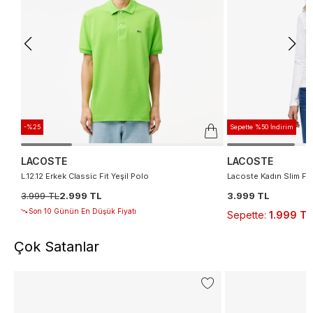
-%25
Sepette %50 İndirim
LACOSTE
LACOSTE
L.12.12 Erkek Classic Fit Yeşil Polo
Lacoste Kadın Slim Fi
3.999 TL
2.999 TL
3.999 TL
Son 10 Günün En Düşük Fiyatı
Sepette
:
1.999 TL
Çok Satanlar