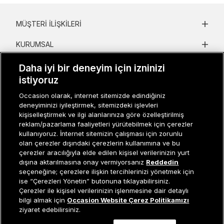
MÜŞTERI İLIŞKILERI
KURUMSAL
KADIN KATEGORILER
Daha iyi bir deneyim için izninizi
istiyoruz
GRUP MARKALAR
Occasion olarak, internet sitemizde edindiğiniz
deneyiminizi iyileştirmek, sitemizdeki işlevleri
ERKEK KATEGORILER
kişiselleştirmek ve ilgi alanlarınıza göre özelleştirilmiş
reklam/pazarlama faaliyetleri yürütebilmek için çerezler
kullanıyoruz. İnternet sitemizin çalışması için zorunlu
Müşteri İlişkileri
0 850 800 01 20
olan çerezler dışındaki çerezlerin kullanımına ve bu
çerezler aracılığıyla elde edilen kişisel verilerinizin yurt
dışına aktarılmasına onay vermiyorsanız
Reddedin
seçeneğine; çerezlere ilişkin tercihlerinizi yönetmek için
ise “Çerezleri Yönetin” butonuna tıklayabilirsiniz.
Occasion bir EREN PERAKENDE markasıdır. © Eren Holding
Çerezler ile kişisel verilerinizin işlenmesine dair detaylı
Sepete Ekle
bilgi almak için
Occasion Website Çerez Politikamızı
ziyaret edebilirsiniz.