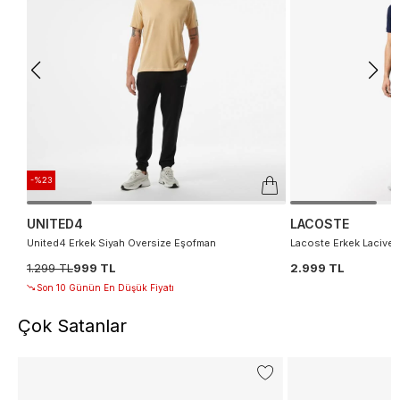
-%23
UNITED4
LACOSTE
United4 Erkek Siyah Oversize Eşofman
Lacoste Erkek Lacivert
1.299 TL
999 TL
2.999 TL
Son 10 Günün En Düşük Fiyatı
Çok Satanlar