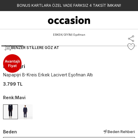
BONUS KARTLARA ÖZEL VADE FARKSIZ 4 TAKSİT İMKANI!
ERKEK
/
GİYİM
/
Eşofman
BENZER STILLERE GÖZ AT
Napapijri
Napapijri B-Kreis Erkek Lacivert Eşofman Altı
3.799 TL
Renk
:
Mavi
Beden
Beden Rehberi