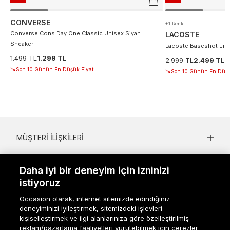
CONVERSE
+1 Renk
Converse Cons Day One Classic Unisex Siyah
LACOSTE
Sneaker
Lacoste Baseshot Erke
1.499 TL
1.299 TL
2.999 TL
2.499 TL
Son 10 Günün En Düşük Fiyatı
Son 10 Günün En Düşü
MÜŞTERI İLIŞKILERI
KURUMSAL
Daha iyi bir deneyim için izninizi
KADIN KATEGORILER
istiyoruz
Occasion olarak, internet sitemizde edindiğiniz
GRUP MARKALAR
deneyiminizi iyileştirmek, sitemizdeki işlevleri
kişiselleştirmek ve ilgi alanlarınıza göre özelleştirilmiş
ERKEK KATEGORILER
reklam/pazarlama faaliyetleri yürütebilmek için çerezler