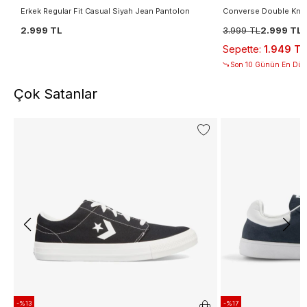
Erkek Regular Fit Casual Siyah Jean Pantolon
Converse Double Knee
2.999 TL
3.999 TL
2.999 TL
Sepette
:
1.949 TL
Son 10 Günün En Düşü
Çok Satanlar
-%13
-%17