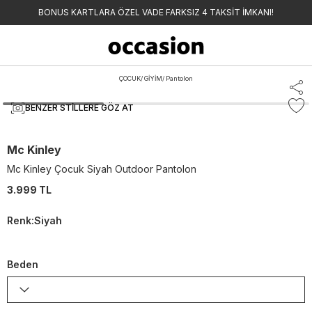
BONUS KARTLARA ÖZEL VADE FARKSIZ 4 TAKSİT İMKANI!
ÇOCUK
/
GİYİM
/
Pantolon
BENZER STILLERE GÖZ AT
Mc Kinley
Mc Kinley Çocuk Siyah Outdoor Pantolon
3.999 TL
Renk
:
Siyah
Beden