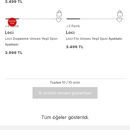
3.499 TL
+
4
Renk
+
3
Renk
Loci
Loci
Loci Dopamine Unisex Yeşil Spor
Loci Flo Unisex Yeşil Spor Ayakkabı
Ayakkabı
3.499 TL
3.999 TL
Toplam
10
/
10
ürün
10 ürünün tamamı gösteriliyor
Tüm öğeler gösterildi.