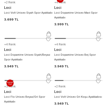
+
2
Renk
+
4
Renk
Loci
Loci
Loci Volt Unisex Siyah Spor Ayakkabı
Loci Dopamine Unisex Mavi Spor
Ayakkabı
3.699 TL
3.999 TL
+
4
Renk
+
4
Renk
Loci
Loci
Loci Dopamine Unisex Siyah/Beyaz
Loci Dopamine Unisex Bej Spor
Spor Ayakkabı
Ayakkabı
3.949 TL
3.949 TL
+
3
Renk
+
2
Renk
Loci
Loci
Loci Flo Unisex Beyaz/Gri Spor
Loci Volt Unisex Gri Koşu Ayakkabısı
Ayakkabı
3.949 TL