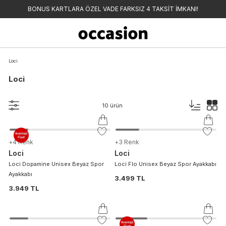
BONUS KARTLARA ÖZEL VADE FARKSIZ 4 TAKSİT İMKANI!
Loci
Loci
10
ürün
+
4
Renk
+
3
Renk
Loci
Loci
Loci Dopamine Unisex Beyaz Spor
Loci Flo Unisex Beyaz Spor Ayakkabı
Ayakkabı
3.499 TL
3.949 TL