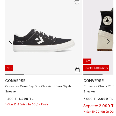
-%50
-%13
Sepette %30 İndirim
CONVERSE
CONVERSE
Converse Cons Day One Classic Unisex Siyah
Converse Chuck 70 De
Sneaker
Sneaker
1.499 TL
1.299 TL
5.999 TL
2.999 TL
Son 10 Günün En Düşük Fiyatı
Sepette
:
2.099 TL
Son 10 Günün En Düşü