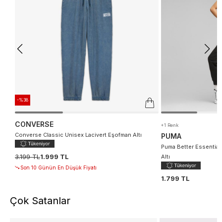
-%38
CONVERSE
+1 Renk
Converse Classic Unisex Lacivert Eşofman Altı
PUMA
Puma Better Essential
3.199 TL
1.999 TL
Altı
Son 10 Günün En Düşük Fiyatı
1.799 TL
Çok Satanlar