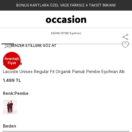
BONUS KARTLARA ÖZEL VADE FARKSIZ 4 TAKSİT İMKANI!
KADIN
/
GİYİM
/
Eşofman
BENZER STILLERE GÖZ AT
Lacoste
Lacoste Unisex Regular Fit Organik Pamuk Pembe Eşofman Altı
1.499 TL
Renk
:
Pembe
Beden