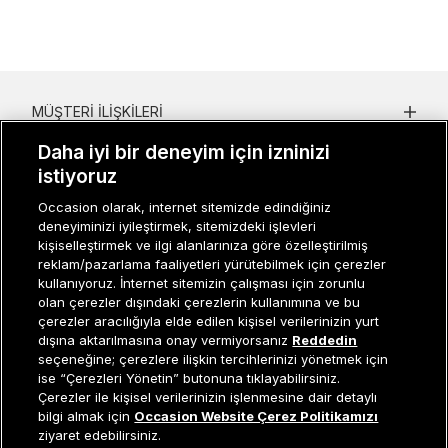
MÜŞTERI İLIŞKILERI
Daha iyi bir deneyim için izninizi
KURUMSAL
istiyoruz
KADIN KATEGORILER
Occasion olarak, internet sitemizde edindiğiniz
deneyiminizi iyileştirmek, sitemizdeki işlevleri
GRUP MARKALAR
kişiselleştirmek ve ilgi alanlarınıza göre özelleştirilmiş
reklam/pazarlama faaliyetleri yürütebilmek için çerezler
ERKEK KATEGORILER
kullanıyoruz. İnternet sitemizin çalışması için zorunlu
olan çerezler dışındaki çerezlerin kullanımına ve bu
çerezler aracılığıyla elde edilen kişisel verilerinizin yurt
dışına aktarılmasına onay vermiyorsanız
Reddedin
Müşteri İlişkileri
0 850 800 01 20
seçeneğine; çerezlere ilişkin tercihlerinizi yönetmek için
ise “Çerezleri Yönetin” butonuna tıklayabilirsiniz.
Çerezler ile kişisel verilerinizin işlenmesine dair detaylı
Sepete Ekle
bilgi almak için
Occasion Website Çerez Politikamızı
Occasion bir EREN PERAKENDE markasıdır. © Eren Holding
ziyaret edebilirsiniz.