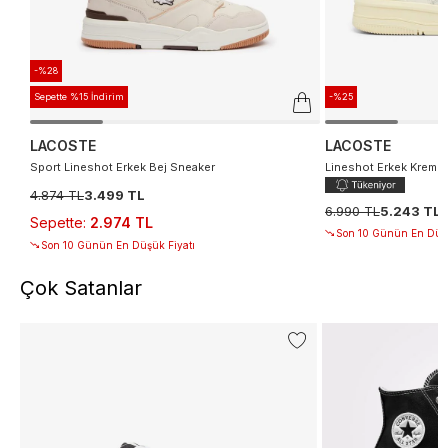
-%28
Sepette %15 İndirim
-%25
LACOSTE
LACOSTE
Sport Lineshot Erkek Bej Sneaker
Lineshot Erkek Krem 
4.874 TL
3.499 TL
6.990 TL
5.243 TL
Sepette
:
2.974 TL
Son 10 Günün En Düşü
Son 10 Günün En Düşük Fiyatı
Çok Satanlar