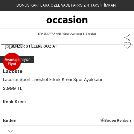
BONUS KARTLARA ÖZEL VADE FARKSIZ 4 TAKSİT İMKANI!
ERKEK
/
AYAKKABI
/
Spor Ayakkabı & Sneaker
BENZER STILLERE GÖZ AT
Lacoste
Lacoste Sport Lineshot Erkek Krem Spor Ayakkabı
3.999 TL
Renk
:
Krem
Beden
Beden Rehberi