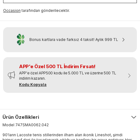
Occasion
tarafından gönderilecektir.
Bonus kartlara vade farksız 4 taksit!
Aylık
999 TL
APP'e Özel 500 TL İndirim Fırsatı!
APP'e özel APP500 kodu ile 5.000 TL ve üzerine 500 TL
indirim kazanın.
Kodu Kopyala
Ürün Özellikleri
Model
747SMA0062
.
042
90'ların Lacoste tenis stillerinden ilham alan ikonik Lineshot, şimdi
birinci sınıf deri ile tasarlanarak şıklığı ve konforu bir araya getiriyor. Her