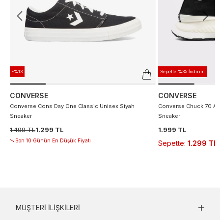
-%13
Sepette %35 İndirim
CONVERSE
CONVERSE
Converse Cons Day One Classic Unisex Siyah
Converse Chuck 70 At 
Sneaker
Sneaker
1.499 TL
1.299 TL
1.999 TL
Son 10 Günün En Düşük Fiyatı
Sepette
:
1.299 TL
MÜŞTERI İLIŞKILERI