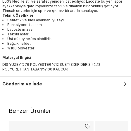
L003 Neo ile stil ve zarafet yeniden icat ediliyor. Lacoste bu yeni spor
ayakkabısıyla gardıroplarınıza farklı ve dinamik bir dokunuş getiriyor.
Timsah severler için spor ve şık tarz bir arada sunuluyor.
Teknik Özellikler
Sentetik ve fileli ayakkabı yüzeyi
Fonksiyonel tasarım
Lacoste imzası
Tekstil astar
Üst düzey nefes alabilirlik
Bağcıklı silüet
%100 polyester
Materyal Bilgisi
DIS YUZEY:%76 POLYESTER %12 SUET(SIGIR DERISI) %12
POLYURETHAN TABAN:%100 KAUCUK
Gönderim ve İade
Benzer Ürünler