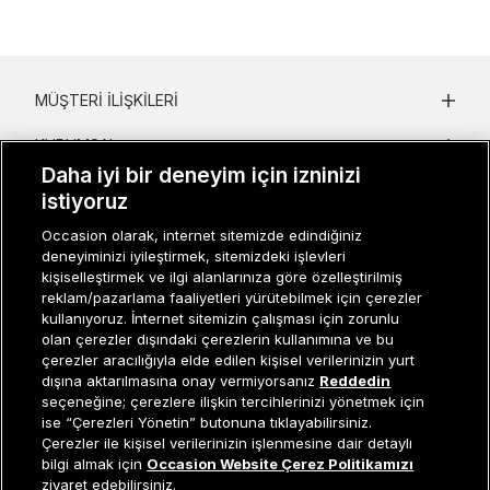
MÜŞTERI İLIŞKILERI
KURUMSAL
Daha iyi bir deneyim için izninizi
KADIN KATEGORILER
istiyoruz
GRUP MARKALAR
Occasion olarak, internet sitemizde edindiğiniz
deneyiminizi iyileştirmek, sitemizdeki işlevleri
kişiselleştirmek ve ilgi alanlarınıza göre özelleştirilmiş
ERKEK KATEGORILER
reklam/pazarlama faaliyetleri yürütebilmek için çerezler
kullanıyoruz. İnternet sitemizin çalışması için zorunlu
olan çerezler dışındaki çerezlerin kullanımına ve bu
çerezler aracılığıyla elde edilen kişisel verilerinizin yurt
Müşteri İlişkileri
0 850 800 01 20
dışına aktarılmasına onay vermiyorsanız
Reddedin
seçeneğine; çerezlere ilişkin tercihlerinizi yönetmek için
ise “Çerezleri Yönetin” butonuna tıklayabilirsiniz.
Çerezler ile kişisel verilerinizin işlenmesine dair detaylı
Occasion bir EREN PERAKENDE markasıdır. © Eren Holding
Tükendi
bilgi almak için
Occasion Website Çerez Politikamızı
ziyaret edebilirsiniz.