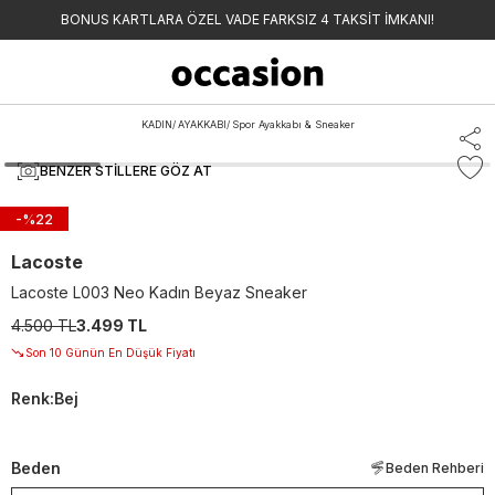
BONUS KARTLARA ÖZEL VADE FARKSIZ 4 TAKSİT İMKANI!
KADIN
/
AYAKKABI
/
Spor Ayakkabı & Sneaker
BENZER STILLERE GÖZ AT
-%
22
Lacoste
Lacoste L003 Neo Kadın Beyaz Sneaker
4.500 TL
3.499 TL
Son 10 Günün En Düşük Fiyatı
Renk
:
Bej
Beden
Beden Rehberi