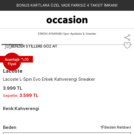
BONUS KARTLARA ÖZEL VADE FARKSIZ 4 TAKSİT İMKANI!
ERKEK
/
AYAKKABI
/
Spor Ayakkabı & Sneaker
BENZER STILLERE GÖZ AT
Sepette -%
10
Lacoste
Lacoste L-Spin Evo Erkek Kahverengi Sneaker
3.999 TL
3.599 TL
Sepette
:
Renk
:
Kahverengi
Beden
Beden Rehberi