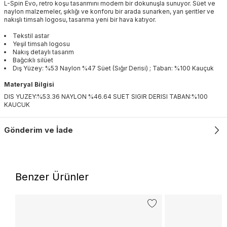
L-Spin Evo, retro koşu tasarımını modern bir dokunuşla sunuyor. Süet ve
naylon malzemeler, şıklığı ve konforu bir arada sunarken, yan şeritler ve
nakışlı timsah logosu, tasarıma yeni bir hava katıyor.
Tekstil astar
Yeşil timsah logosu
Nakış detaylı tasarım
Bağcıklı silüet
Dış Yüzey: %53 Naylon %47 Süet (Sığır Derisi) ; Taban: %100 Kauçuk
Materyal Bilgisi
DIS YUZEY:%53.36 NAYLON %46.64 SUET SIGIR DERISI TABAN:%100
KAUCUK
Gönderim ve İade
Benzer Ürünler