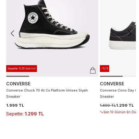
Sepette %35 İndirim
-%13
CONVERSE
CONVERSE
Converse Chuck 70 At Cx Platform Unisex Siyah
Converse Cons Day On
Sneaker
Sneaker
1.999 TL
1.499 TL
1.299 TL
Son 10 Günün En Düşü
Sepette
:
1.299 TL