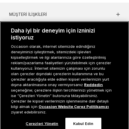
MÜŞTERI İLIŞKILERI
KURUMSAL
Daha iyi bir deneyim için izninizi
istiyoruz
KADIN KATEGORILER
Occasion olarak, internet sitemizde edindiğiniz
GRUP MARKALAR
deneyiminizi iyileştirmek, sitemizdeki işlevleri
kişiselleştirmek ve ilgi alanlarınıza göre özelleştirilmiş
ERKEK KATEGORILER
reklam/pazarlama faaliyetleri yürütebilmek için çerezler
kullanıyoruz. İnternet sitemizin çalışması için zorunlu
olan çerezler dışındaki çerezlerin kullanımına ve bu
çerezler aracılığıyla elde edilen kişisel verilerinizin yurt
Müşteri İlişkileri
0 850 800 01 20
dışına aktarılmasına onay vermiyorsanız
Reddedin
seçeneğine; çerezlere ilişkin tercihlerinizi yönetmek için
ise “Çerezleri Yönetin” butonuna tıklayabilirsiniz.
Çerezler ile kişisel verilerinizin işlenmesine dair detaylı
Sepete Ekle
bilgi almak için
Occasion Website Çerez Politikamızı
Occasion bir EREN PERAKENDE markasıdır. © Eren Holding
ziyaret edebilirsiniz.
Çerezleri Yönetin
Kabul Edin
0