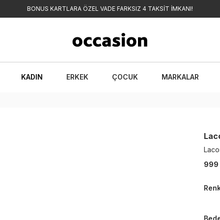
BONUS KARTLARA ÖZEL VADE FARKSIZ 4 TAKSİT İMKANI!
KADIN
ERKEK
ÇOCUK
MARKALAR
Lac
Lacos
999
Ren
Bed