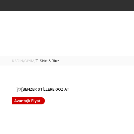
KADIN
/
GİYİM
/
T-Shirt & Bluz
BENZER STILLERE GÖZ AT