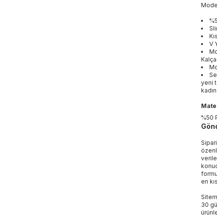
Mod
%5
Sl
Kı
V 
Mo
Kalça
Mo
Se
yeni 
kadın
Mater
%50 
Gönd
Sipar
özenl
veril
konud
formu
en kı
Sitem
30 gü
ürünle