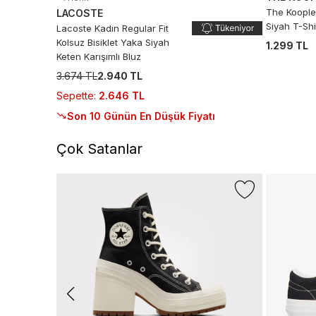
The Koople
LACOSTE
Siyah T-Shi
Lacoste Kadın Regular Fit
Kolsuz Bisiklet Yaka Siyah
1.299 TL
Keten Karışımlı Bluz
3.674 TL
2.940 TL
Sepette
:
2.646 TL
Son 10 Günün En Düşük Fiyatı
Çok Satanlar