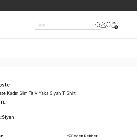
Ara
0
oste
te Kadın Slim Fit V Yaka Siyah T-Shirt
 TL
k
:
Siyah
en
Beden Rehberi