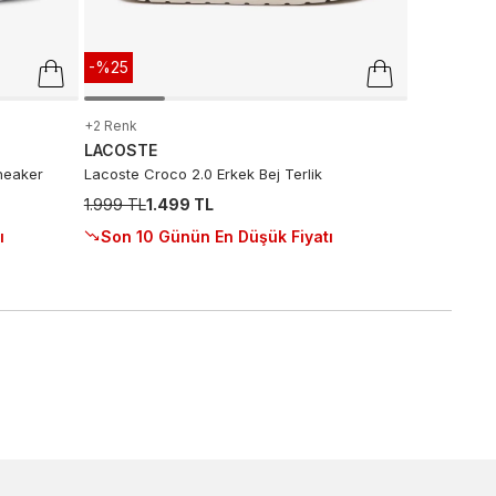
-%25
+2 Renk
LACOSTE
neaker
Lacoste Croco 2.0 Erkek Bej Terlik
1.999 TL
1.499 TL
ı
Son 10 Günün En Düşük Fiyatı