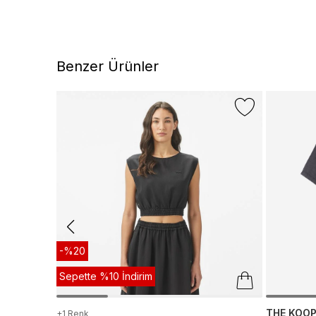
Benzer Ürünler
-%20
Sepette %10 İndirim
THE KOO
+1 Renk