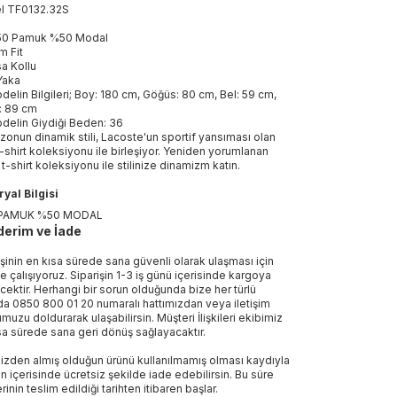
el
TF0132
.
32S
0 Pamuk %50 Modal
im Fit
sa Kollu
Yaka
delin Bilgileri; Boy: 180 cm, Göğüs: 80 cm, Bel: 59 cm,
: 89 cm
delin Giydiği Beden: 36
zonun dinamik stili, Lacoste'un sportif yansıması olan
t-shirt koleksiyonu ile birleşiyor. Yeniden yorumlanan
 t-shirt koleksiyonu ile stilinize dinamizm katın.
yal Bilgisi
PAMUK %50 MODAL
erim ve İade
işinin en kısa sürede sana güvenli olarak ulaşması için
e çalışıyoruz. Siparişin 1-3 iş günü içerisinde kargoya
ecektir. Herhangi bir sorun olduğunda bize her türlü
a 0850 800 01 20 numaralı hattımızdan veya iletişim
muzu doldurarak ulaşabilirsin. Müşteri İlişkileri ekibimiz
sa sürede sana geri dönüş sağlayacaktır.
izden almış olduğun ürünü kullanılmamış olması kaydıyla
n içerisinde ücretsiz şekilde iade edebilirsin. Bu süre
rinin teslim edildiği tarihten itibaren başlar.