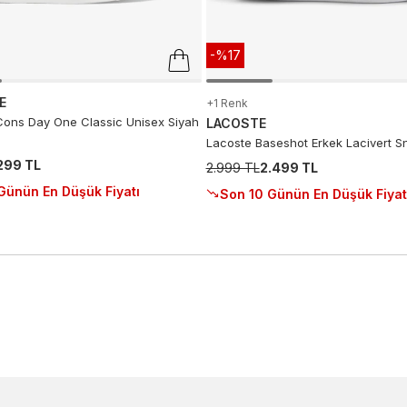
-%17
E
+1 Renk
ons Day One Classic Unisex Siyah
LACOSTE
Lacoste Baseshot Erkek Lacivert S
.299 TL
2.999 TL
2.499 TL
Günün En Düşük Fiyatı
Son 10 Günün En Düşük Fiyat