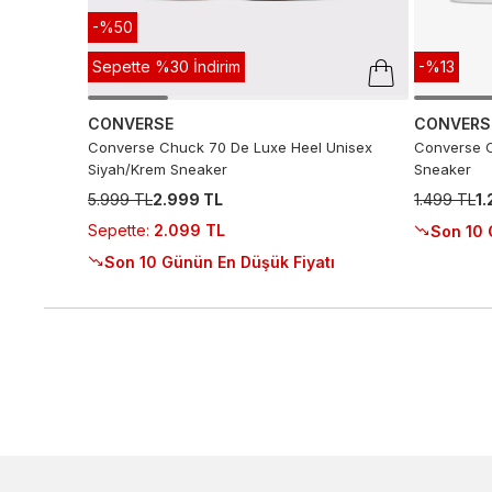
-%50
Sepette %30 İndirim
-%13
CONVERSE
CONVERS
Converse Chuck 70 De Luxe Heel Unisex
Converse C
Siyah/Krem Sneaker
Sneaker
5.999 TL
2.999 TL
1.499 TL
1
Sepette
:
2.099 TL
Son 10 
Son 10 Günün En Düşük Fiyatı