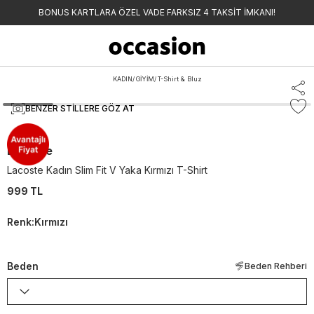
BONUS KARTLARA ÖZEL VADE FARKSIZ 4 TAKSİT İMKANI!
KADIN
/
GİYİM
/
T-Shirt & Bluz
BENZER STILLERE GÖZ AT
Lacoste
Lacoste Kadın Slim Fit V Yaka Kırmızı T-Shirt
999 TL
Renk
:
Kırmızı
Beden
Beden Rehberi