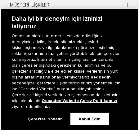
MÜŞTERI İLIŞKILERI
KURUMSAL
Daha iyi bir deneyim için izninizi
istiyoruz
KADIN KATEGORILER
Occasion olarak, internet sitemizde edindiğiniz
deneyiminizi iyileştirmek, sitemizdeki işlevleri
GRUP MARKALAR
kişiselleştirmek ve ilgi alanlarınıza göre özelleştirilmiş
reklam/pazarlama faaliyetleri yürütebilmek için çerezler
ERKEK KATEGORILER
kullanıyoruz. İnternet sitemizin çalışması için zorunlu
olan çerezler dışındaki çerezlerin kullanımına ve bu
çerezler aracılığıyla elde edilen kişisel verilerinizin yurt
dışına aktarılmasına onay vermiyorsanız
Reddedin
Müşteri İlişkileri
0 850 800 01 20
seçeneğine; çerezlere ilişkin tercihlerinizi yönetmek için
ise “Çerezleri Yönetin” butonuna tıklayabilirsiniz.
Çerezler ile kişisel verilerinizin işlenmesine dair detaylı
Tükendi
bilgi almak için
Occasion Website Çerez Politikamızı
Occasion bir EREN PERAKENDE markasıdır. © Eren Holding
ziyaret edebilirsiniz.
Çerezleri Yönetin
Kabul Edin
0