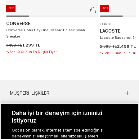
-%13
-%17
CONVERSE
+1 Renk
Converse Cons Day One Classic Unisex Siyah
LACOSTE
Sneaker
Lacoste Baseshot Erke
1.499 TL
1.299 TL
2.999 TL
2.499 TL
Son 10 Günün En Düşük Fiyatı
Son 10 Günün En Düşü
MÜŞTERI İLIŞKILERI
KURUMSAL
Daha iyi bir deneyim için izninizi
KADIN KATEGORILER
istiyoruz
Occasion olarak, internet sitemizde edindiğiniz
GRUP MARKALAR
deneyiminizi iyileştirmek, sitemizdeki işlevleri