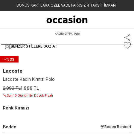
BONUS KARTLARA ÖZEL VADE FARKSIZ 4 TAKSİT İMKANI!
KADIN
/
GİYİM
/
Polo
BENZER STILLERE GÖZ AT
-%
33
Lacoste
Lacoste Kadın Kırmızı Polo
2.999 TL
1.999 TL
Son 10 Günün En Düşük Fiyatı
Renk
:
Kırmızı
Beden
Beden Rehberi