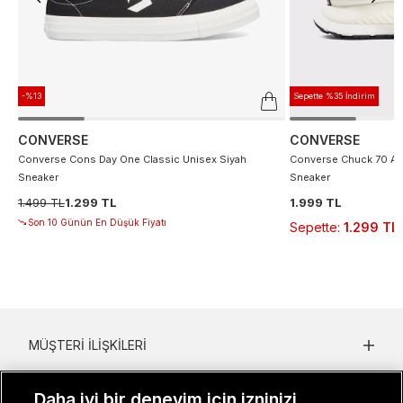
-%13
Sepette %35 İndirim
CONVERSE
CONVERSE
Converse Cons Day One Classic Unisex Siyah
Converse Chuck 70 At 
Sneaker
Sneaker
1.499 TL
1.299 TL
1.999 TL
Son 10 Günün En Düşük Fiyatı
Sepette
:
1.299 TL
MÜŞTERI İLIŞKILERI
KURUMSAL
Daha iyi bir deneyim için izninizi