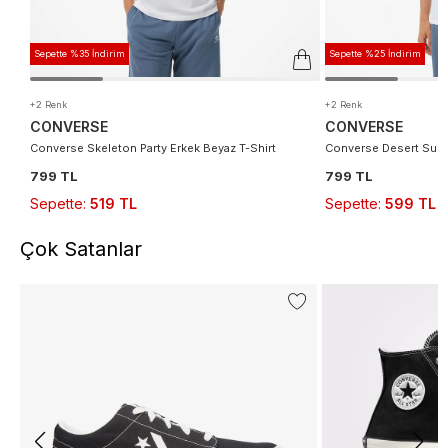
Sepette %35 İndirim
Sepette %25 İndirim
+2 Renk
+2 Renk
CONVERSE
CONVERSE
Converse Skeleton Party Erkek Beyaz T-Shirt
Converse Desert Sunse
799 TL
799 TL
Sepette
:
519 TL
Sepette
:
599 TL
Çok Satanlar