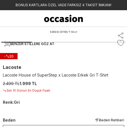
BONUS KARTLARA ÖZEL VADE FARKSIZ 4 TAKSİT İMKANI!
ERKEK
/
GİYİM
/
T-Shirt
BENZER STILLERE GÖZ AT
-%
20
Lacoste
Lacoste House of SuperStep x Lacoste Erkek Gri T-Shirt
2.499 TL
1.999 TL
Son 10 Günün En Düşük Fiyatı
Renk
:
Gri
Beden
Beden Rehberi