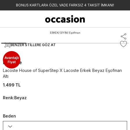
BONUS KARTLARA ÖZEL VADE FARKSIZ 4 TAKSİT İMKANI!
ERKEK
/
GİYİM
/
Eşofman
BENZER STILLERE GÖZ AT
Lacoste
Lacoste House of SuperStep X Lacoste Erkek Beyaz Eşofman
Altı
1.499 TL
Renk
:
Beyaz
Beden