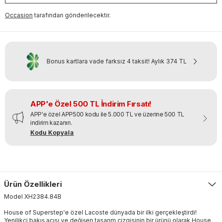
Occasion
tarafından gönderilecektir.
Bonus kartlara vade farksız 4 taksit!
Aylık
374 TL
APP'e Özel 500 TL İndirim Fırsatı!
APP'e özel APP500 kodu ile 5.000 TL ve üzerine 500 TL
indirim kazanın.
Kodu Kopyala
Ürün Özellikleri
Model
XH2384
.
84B
House of Superstep'e özel Lacoste dünyada bir ilki gerçekleştirdi!
Yenilikçi bakış açısı ve değişen tasarım çizgisinin bir ürünü olarak House