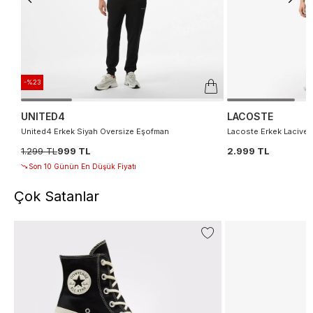
-%23
UNITED4
LACOSTE
United4 Erkek Siyah Oversize Eşofman
Lacoste Erkek Lacivert
1.299 TL
999 TL
2.999 TL
Son 10 Günün En Düşük Fiyatı
Çok Satanlar