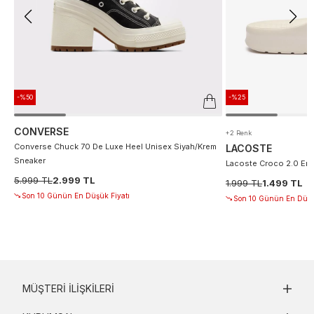
-%50
-%25
CONVERSE
+2 Renk
Converse Chuck 70 De Luxe Heel Unisex Siyah/Krem
LACOSTE
Sneaker
Lacoste Croco 2.0 Erke
5.999 TL
2.999 TL
1.999 TL
1.499 TL
Son 10 Günün En Düşük Fiyatı
Son 10 Günün En Düşü
MÜŞTERI İLIŞKILERI