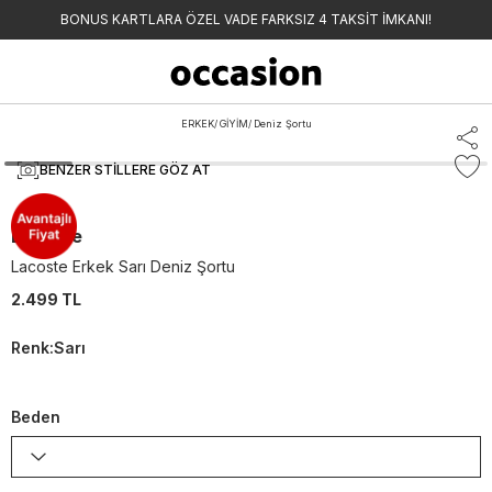
BONUS KARTLARA ÖZEL VADE FARKSIZ 4 TAKSİT İMKANI!
ERKEK
/
GİYİM
/
Deniz Şortu
BENZER STILLERE GÖZ AT
Lacoste
Lacoste Erkek Sarı Deniz Şortu
2.499 TL
Renk
:
Sarı
Beden