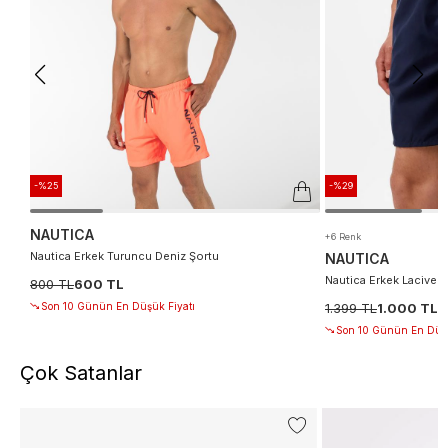
-%25
-%29
NAUTICA
+6 Renk
Nautica Erkek Turuncu Deniz Şortu
NAUTICA
Nautica Erkek Lacivert
800 TL
600 TL
Son 10 Günün En Düşük Fiyatı
1.399 TL
1.000 TL
Son 10 Günün En Düşü
Çok Satanlar