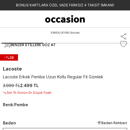
BONUS KARTLARA ÖZEL VADE FARKSIZ 4 TAKSİT İMKANI!
ERKEK
/
GİYİM
/
Gömlek
BENZER STILLERE GÖZ AT
-%
38
Lacoste
Lacoste Erkek Pembe Uzun Kollu Regular Fit Gömlek
3.999 TL
2.499 TL
Son 10 Günün En Düşük Fiyatı
Renk
:
Pembe
Beden
Beden Rehberi