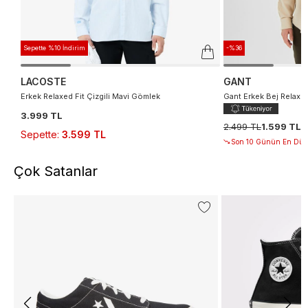
Sepette %10 İndirim
-%36
LACOSTE
GANT
Erkek Relaxed Fit Çizgili Mavi Gömlek
Gant Erkek Bej Relaxe
3.999 TL
2.499 TL
1.599 TL
Sepette
:
3.599 TL
Son 10 Günün En Düşü
Çok Satanlar