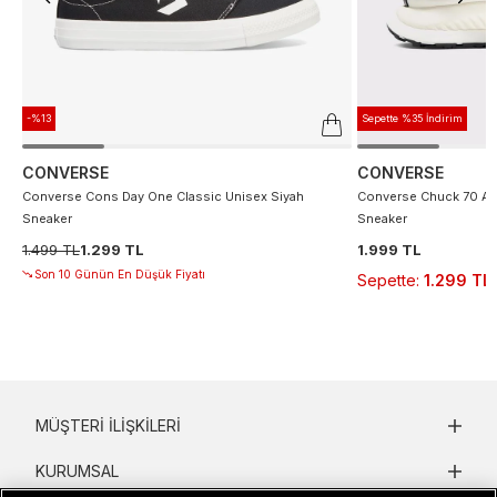
-%13
Sepette %35 İndirim
CONVERSE
CONVERSE
Converse Cons Day One Classic Unisex Siyah
Converse Chuck 70 At 
Sneaker
Sneaker
1.499 TL
1.299 TL
1.999 TL
Son 10 Günün En Düşük Fiyatı
Sepette
:
1.299 TL
MÜŞTERI İLIŞKILERI
KURUMSAL