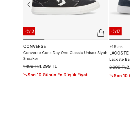
-%13
-%17
CONVERSE
+1 Renk
Converse Cons Day One Classic Unisex Siyah
LACOSTE
Sneaker
Lacoste Ba
1.499 TL
1.299 TL
2.999 TL
2
Son 10 Günün En Düşük Fiyatı
Son 10 