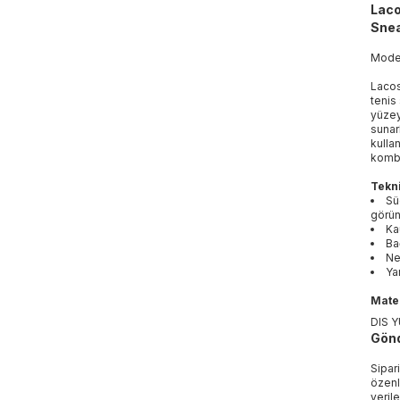
Laco
Snea
Mod
Lacos
tenis
yüzey
sunar
kulla
kombi
Tekni
Sü
görü
Ka
Ba
Ne
Ya
Mater
DIS 
Gönd
Sipar
özenl
veril