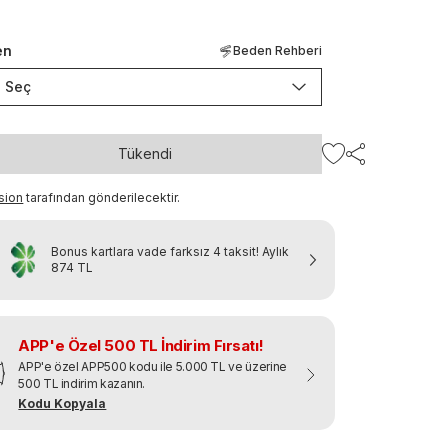
en
Beden Rehberi
Seç
Tükendi
sion
tarafından gönderilecektir.
Bonus kartlara vade farksız 4 taksit!
Aylık
874 TL
APP'e Özel 500 TL İndirim Fırsatı!
APP'e özel APP500 kodu ile 5.000 TL ve üzerine
500 TL indirim kazanın.
Kodu Kopyala