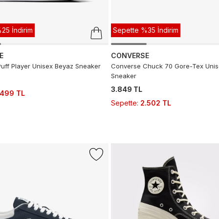
25 İndirim
Sepette %35 İndirim
E
CONVERSE
uff Player Unisex Beyaz Sneaker
Converse Chuck 70 Gore-Tex Unis
Sneaker
3.849 TL
.499 TL
Sepette
:
2.502 TL