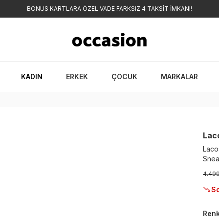
BONUS KARTLARA ÖZEL VADE FARKSIZ 4 TAKSİT İMKANI!
KADIN
ERKEK
ÇOCUK
MARKALAR
Lac
Laco
Snea
4.49
So
Ren