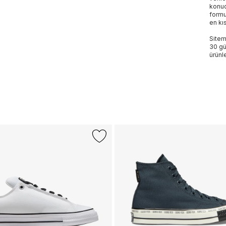
konud
formu
en kı
Sitem
30 gü
ürünle