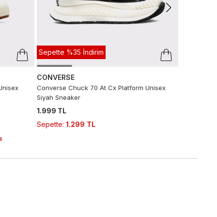
Sepette %35 İndirim
CONVERSE
Unisex
Converse Chuck 70 At Cx Platform Unisex
Siyah Sneaker
1.999 TL
Sepette
:
1.299 TL
ı