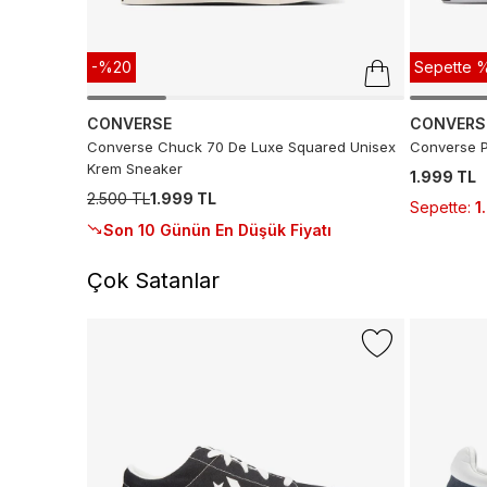
-%20
Sepette %
CONVERSE
CONVERS
Converse Chuck 70 De Luxe Squared Unisex
Converse P
Krem Sneaker
1.999 TL
2.500 TL
1.999 TL
Sepette
:
1
Son 10 Günün En Düşük Fiyatı
Çok Satanlar