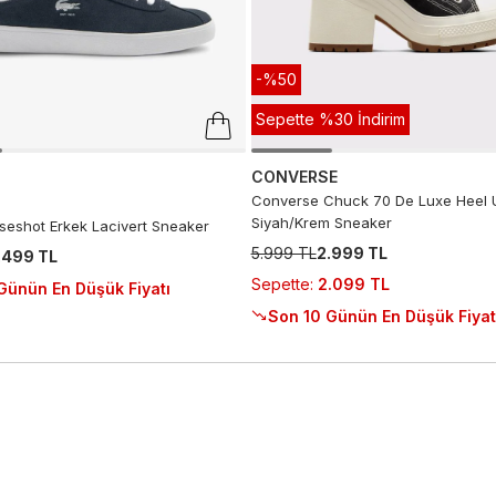
-%50
Sepette %30 İndirim
CONVERSE
Converse Chuck 70 De Luxe Heel 
Siyah/Krem Sneaker
seshot Erkek Lacivert Sneaker
5.999 TL
2.999 TL
.499 TL
Sepette
:
2.099 TL
Günün En Düşük Fiyatı
Son 10 Günün En Düşük Fiyat