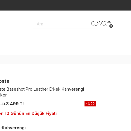
Ara
0
oste
ste Baseshot Pro Leather Erkek Kahverengi
ker
3.499 TL
-%
22
9 TL
n 10 Günün En Düşük Fiyatı
k
:
Kahverengi