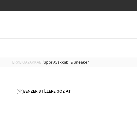
ERKEK
/
AYAKKABI
/
Spor Ayakkabı & Sneaker
BENZER STILLERE GÖZ AT