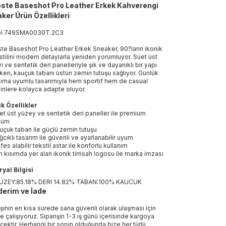
ste Baseshot Pro Leather Erkek Kahverengi
ker Ürün Özellikleri
el
749SMA0030T
.
2C3
te Baseshot Pro Leather Erkek Sneaker, 90?ların ikonik
 stilini modern detaylarla yeniden yorumluyor. Süet üst
i ve sentetik deri panelleriyle şık ve dayanıklı bir yapı
ken, kauçuk tabanı üstün zemin tutuşu sağlıyor. Günlük
nıma uyumlu tasarımıyla hem sportif hem de casual
nlere kolayca adapte oluyor.
k Özellikler
et üst yüzey ve sentetik deri paneller ile premium
nüm
uçuk taban ile güçlü zemin tutuşu
ğcıklı tasarım ile güvenli ve ayarlanabilir uyum
fes alabilir tekstil astar ile konforlu kullanım
n kısımda yer alan ikonik timsah logosu ile marka imzası
yal Bilgisi
YUZEY:85.18% DERI 14.82% TABAN:100% KAUCUK
erim ve İade
işinin en kısa sürede sana güvenli olarak ulaşması için
e çalışıyoruz. Siparişin 1-3 iş günü içerisinde kargoya
ecektir. Herhangi bir sorun olduğunda bize her türlü