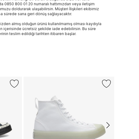
a 0850 800 01 20 numaralı hattımızdan veya iletişim
muzu doldurarak ulaşabilirsin. Müşteri İlişkileri ekibimiz
sa sürede sana geri dönüş sağlayacaktır.
izden almış olduğun ürünü kullanılmamış olması kaydıyla
n içerisinde ücretsiz şekilde iade edebilirsin. Bu süre
rinin teslim edildiği tarihten itibaren başlar.
Sepette %
CONVERS
Converse C
Sneaker
3.709 TL
Sepette
:
1