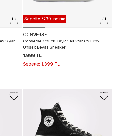
Sepette %30 İndirim
CONVERSE
ex Siyah
Converse Chuck Taylor All Star Cx Exp2
Unisex Beyaz Sneaker
1.999 TL
Sepette
:
1.399 TL
-%17
Sepette %
+1 Renk
LACOSTE
Lacoste Kad
2.999 TL
2.
Sepette
:
1.
Son 10 G