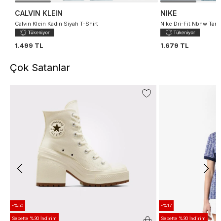
CALVIN KLEIN
NIKE
Calvin Klein Kadın Siyah T-Shirt
Nike Dri-Fit Nbnw Tank
1.499 TL
1.679 TL
Çok Satanlar
-%50
-%17
Sepette %30 İndirim
Sepette %30 İndirim