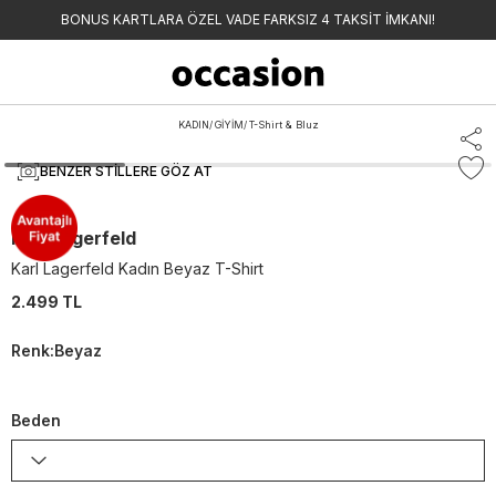
BONUS KARTLARA ÖZEL VADE FARKSIZ 4 TAKSİT İMKANI!
KADIN
/
GİYİM
/
T-Shirt & Bluz
BENZER STILLERE GÖZ AT
Karl Lagerfeld
Karl Lagerfeld Kadın Beyaz T-Shirt
2.499 TL
Renk
:
Beyaz
Beden