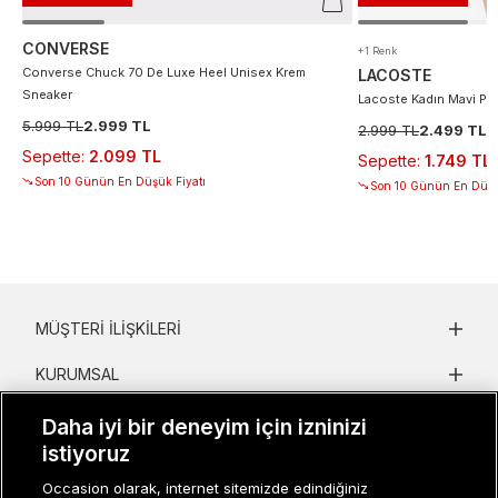
CONVERSE
+1 Renk
Converse Chuck 70 De Luxe Heel Unisex Krem
LACOSTE
Sneaker
Lacoste Kadın Mavi Po
5.999 TL
2.999 TL
2.999 TL
2.499 TL
Sepette
:
2.099 TL
Sepette
:
1.749 TL
Son 10 Günün En Düşük Fiyatı
Son 10 Günün En Düşü
MÜŞTERI İLIŞKILERI
KURUMSAL
KADIN KATEGORILER
Daha iyi bir deneyim için izninizi
istiyoruz
GRUP MARKALAR
Occasion olarak, internet sitemizde edindiğiniz