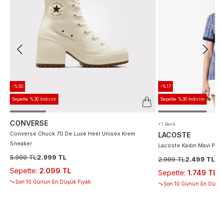
-%50
-%17
Sepette %30 İndirim
Sepette %30 İndirim
CONVERSE
+1 Renk
Converse Chuck 70 De Luxe Heel Unisex Krem
LACOSTE
Sneaker
Lacoste Kadın Mavi Po
5.999 TL
2.999 TL
2.999 TL
2.499 TL
Sepette
:
2.099 TL
Sepette
:
1.749 TL
Son 10 Günün En Düşük Fiyatı
Son 10 Günün En Düşü