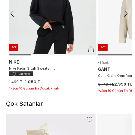
-%30
-%20
NIKE
+1 Renk
Nike Kadın Siyah Sweatshirt
GANT
Gant Kadın Krem Regul
1.499 TL
1.050 TL
3.749 TL
2.999 TL
Son 10 Günün En Düşük Fiyatı
Son 10 Günün En Düşü
Çok Satanlar