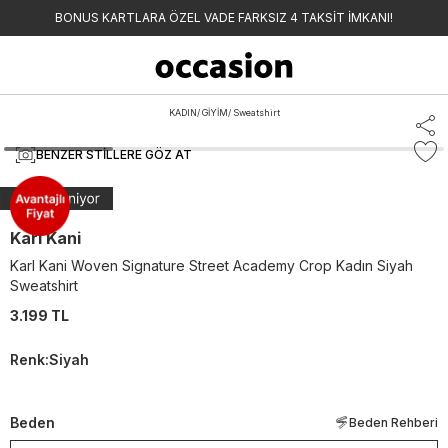
BONUS KARTLARA ÖZEL VADE FARKSIZ 4 TAKSİT İMKANI!
KADIN
/
GİYİM
/
Sweatshirt
BENZER STILLERE GÖZ AT
Karl Kani
Karl Kani Woven Signature Street Academy Crop Kadın Siyah
Sweatshirt
3.199 TL
Renk
:
Siyah
Beden
Beden Rehberi