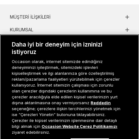
MÜŞTERI İLIŞKILERI
KURUMSAL
KADIN KATEGORILER
Daha iyi bir deneyim için izninizi
istiyoruz
GRUP MARKALAR
Occasion olarak, internet sitemizde edindiğiniz
deneyiminizi iyileştirmek, sitemizdeki işlevleri
ERKEK KATEGORILER
kişiselleştirmek ve ilgi alanlarınıza göre özelleştirilmiş
reklam/pazarlama faaliyetleri yürütebilmek için çerezler
kullanıyoruz. İnternet sitemizin çalışması için zorunlu
Müşteri İlişkileri
0 850 800 01 20
olan çerezler dışındaki çerezlerin kullanımına ve bu
çerezler aracılığıyla elde edilen kişisel verilerinizin yurt
dışına aktarılmasına onay vermiyorsanız
Reddedin
seçeneğine; çerezlere ilişkin tercihlerinizi yönetmek için
ise “Çerezleri Yönetin” butonuna tıklayabilirsiniz.
Occasion bir EREN PERAKENDE markasıdır. © Eren Holding
Çerezler ile kişisel verilerinizin işlenmesine dair detaylı
Sepete Ekle
bilgi almak için
Occasion Website Çerez Politikamızı
ziyaret edebilirsiniz.